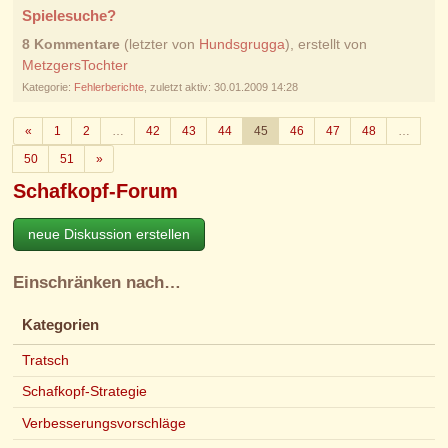
Spielesuche?
8 Kommentare
(letzter von
Hundsgrugga
), erstellt von
MetzgersTochter
Kategorie:
Fehlerberichte
, zuletzt aktiv: 30.01.2009 14:28
Zurück
«
1
2
…
42
43
44
45
46
47
48
…
Weiter
50
51
»
Schafkopf-Forum
neue Diskussion erstellen
Einschränken nach…
Kategorien
Tratsch
Schafkopf-Strategie
Verbesserungsvorschläge