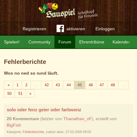
Registrieren
aktivieren
Einloggen
Spielen!
Community
Forum
Ehrentribüne
Kalender
Fehlerberichte
Wos no ned so rund läuft.
Zurück
«
1
2
…
42
43
44
45
46
47
48
…
Weiter
50
51
»
solo oder fenz geier oder farbwenz
20 Kommentare
(letzter von
Thanathan_vF
), erstellt von
BigFish
Kategorie:
Fehlerberichte
, zuletzt aktiv: 27.03.2009 09:02