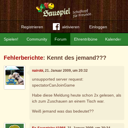
Registrieren
aktivieren
Einloggen
Spielen!
Community
Forum
Ehrentribüne
Kalender
Fehlerberichte
: Kennt des jemand???
nairobi
, 21. Januar 2009, um 20:32
unsupported server request:
spectatorCanJoinGame
Habe diese Meldung heute schon 2x gelesen, als
ich zum Zuschauen an einem Tisch war.
Weiß jemand was das bedeutet??
Ex-Sauspieler #1966
, 21. Januar 2009, um 20:34