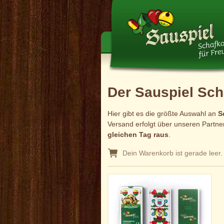
Der Sauspiel Sch
Hier gibt es die größte Auswahl an
S
Versand erfolgt über unseren Partner
gleichen Tag raus
.
Dein Warenkorb ist gerade leer.