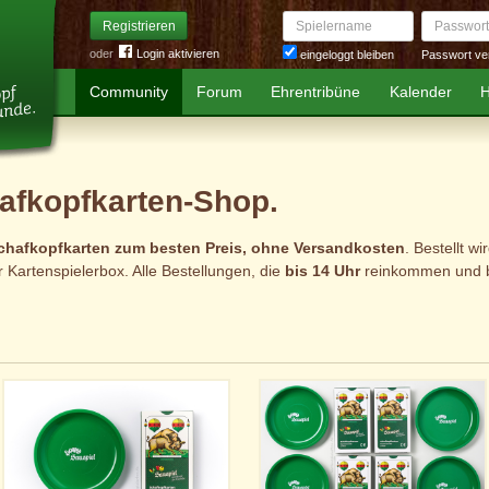
Spielername
Passwort
Registrieren
oder
Login aktivieren
Passwort ve
eingeloggt bleiben
Community
Forum
Ehrentribüne
Kalender
H
afkopfkarten-Shop.
chafkopfkarten zum besten Preis, ohne Versandkosten
. Bestellt w
 Kartenspielerbox. Alle Bestellungen, die
bis 14 Uhr
reinkommen und b