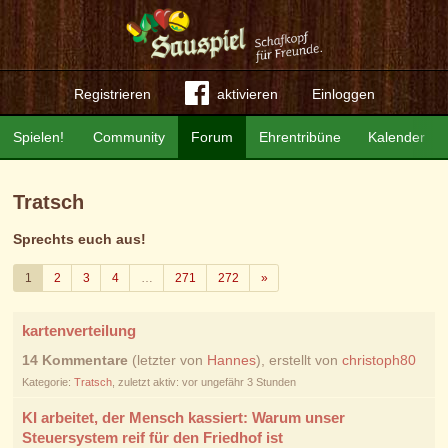
Registrieren
aktivieren
Einloggen
Spielen!
Community
Forum
Ehrentribüne
Kalender
Tratsch
Sprechts euch aus!
Weiter
1
2
3
4
…
271
272
»
kartenverteilung
14 Kommentare
(letzter von
Hannes
), erstellt von
christoph80
Kategorie:
Tratsch
, zuletzt aktiv: vor ungefähr 3 Stunden
KI arbeitet, der Mensch kassiert: Warum unser
Steuersystem reif für den Friedhof ist