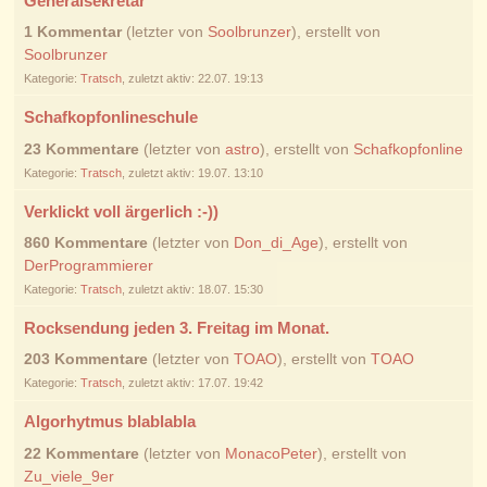
Generalsekretär
1 Kommentar
(letzter von
Soolbrunzer
), erstellt von
Soolbrunzer
Kategorie:
Tratsch
, zuletzt aktiv: 22.07. 19:13
Schafkopfonlineschule
23 Kommentare
(letzter von
astro
), erstellt von
Schafkopfonline
Kategorie:
Tratsch
, zuletzt aktiv: 19.07. 13:10
Verklickt voll ärgerlich :-))
860 Kommentare
(letzter von
Don_di_Age
), erstellt von
DerProgrammierer
Kategorie:
Tratsch
, zuletzt aktiv: 18.07. 15:30
Rocksendung jeden 3. Freitag im Monat.
203 Kommentare
(letzter von
TOAO
), erstellt von
TOAO
Kategorie:
Tratsch
, zuletzt aktiv: 17.07. 19:42
Algorhytmus blablabla
22 Kommentare
(letzter von
MonacoPeter
), erstellt von
Zu_viele_9er