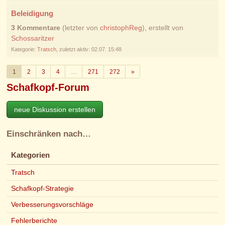
Beleidigung
3 Kommentare
(letzter von
christophReg
), erstellt von
Schossaritzer
Kategorie:
Tratsch
, zuletzt aktiv: 02.07. 15:48
Weiter
1
2
3
4
…
271
272
»
Schafkopf-Forum
neue Diskussion erstellen
Einschränken nach…
Kategorien
Tratsch
Schafkopf-Strategie
Verbesserungsvorschläge
Fehlerberichte