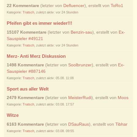
22 Kommentare
(letzter von
Defluencer
), erstellt von
ToRo1
Kategorie:
Tratsch
, zuletzt aktiv: vor 24 Stunden
Pfeifen gibt es immer wieder!!!
15107 Kommentare
(letzter von
Benzin-sau
), erstellt von
Ex-
Sauspieler #49121
Kategorie:
Tratsch
, zuletzt aktiv: vor 24 Stunden
Merz- Anti Merz Diskussion
1498 Kommentare
(letzter von
Soolbrunzer
), erstellt von
Ex-
Sauspieler #887146
Kategorie:
Tratsch
, zuletzt aktiv: 05.08. 11:08
Sport aus aller Welt
2479 Kommentare
(letzter von
MeisterRudi
), erstellt von
Moos
Kategorie:
Tratsch
, zuletzt aktiv: 03.08. 17:57
Witze
6163 Kommentare
(letzter von
DSauRaus
), erstellt von
Tibhar
Kategorie:
Tratsch
, zuletzt aktiv: 03.08. 09:55