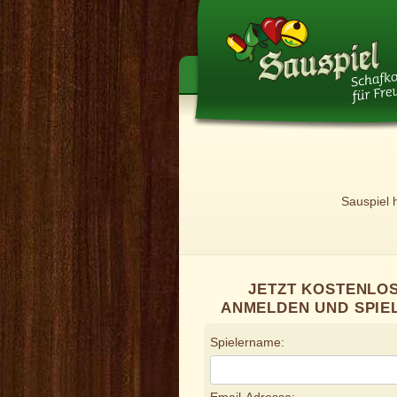
Sauspiel 
JETZT
KOSTENLO
ANMELDEN UND SPIE
Spielername: