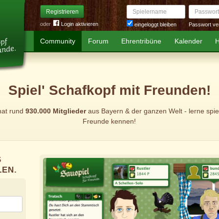
Spielername
Passwort
Registrieren
oder
Login aktivieren
Passwort ve
eingeloggt bleiben
Community
Forum
Ehrentribüne
Kalender
H
Spiel' Schafkopf mit Freunden!
hat rund
930.000 Mitglieder
aus Bayern & der ganzen Welt - lerne spi
Freunde kennen!
S
LEN.