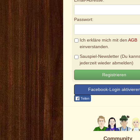
Email-Adresse:
Passwort:
Ich erkläre mich mit den
AGB
einverstanden.
Sauspiel-Newsletter (Du kanns
jederzeit wieder abmelden)
Registrieren
Facebook-Login aktiviere
Teilen
Community