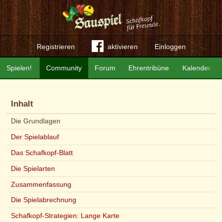
Registrieren
aktivieren
Einloggen
Spielen!
Community
Forum
Ehrentribüne
Kalender
Inhalt
Die Grundlagen
Der Spielablauf
Das Schafkopf-Blatt
Die Spielarten
Zusammenfassung
Die Spielabrechnung
Schafkopf-Strategien: Lange Karte