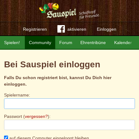
Registrieren
aktivieren
Einloggen
Spielen!
Community
Forum
Ehrentribüne
Kalender
Bei Sauspiel einloggen
Falls Du schon registriert bist, kannst Du Dich hier
einloggen.
Spielername:
Passwort (
vergessen?
):
auf diesem Computer eingeloggt bleiben