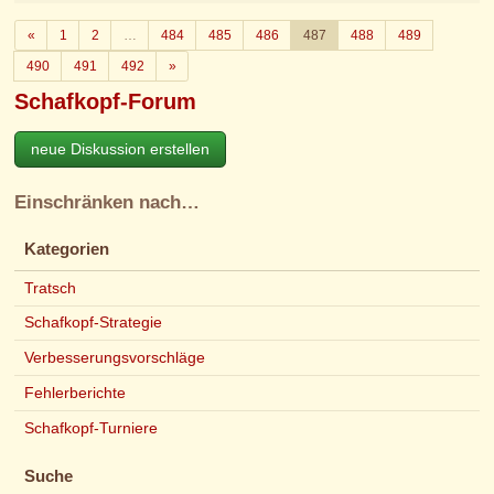
Zurück
«
1
2
…
484
485
486
487
488
489
Weiter
490
491
492
»
Schafkopf-Forum
neue Diskussion erstellen
Einschränken nach…
Kategorien
Tratsch
Schafkopf-Strategie
Verbesserungsvorschläge
Fehlerberichte
Schafkopf-Turniere
Suche