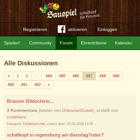
Registrieren
aktivieren
Einloggen
Spielen!
Community
Forum
Ehrentribüne
Kalender
Alle Diskussionen
Zurück
«
1
2
…
484
485
486
487
488
489
Weiter
490
491
492
»
Brauner Bildschirm...
3 Kommentare
(letzter von
UnknownGuest
), erstellt von
ccalimero
Kategorie:
Fehlerberichte
, zuletzt aktiv: 25.03.2008 19:55
schafkopf in regensburg am dienstag?oder?