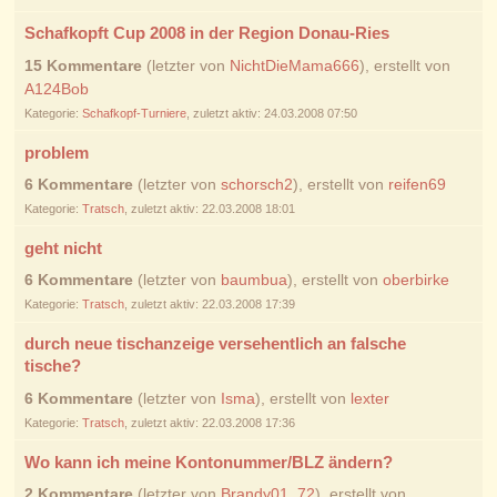
Schafkopft Cup 2008 in der Region Donau-Ries
15 Kommentare
(letzter von
NichtDieMama666
), erstellt von
A124Bob
Kategorie:
Schafkopf-Turniere
, zuletzt aktiv: 24.03.2008 07:50
problem
6 Kommentare
(letzter von
schorsch2
), erstellt von
reifen69
Kategorie:
Tratsch
, zuletzt aktiv: 22.03.2008 18:01
geht nicht
6 Kommentare
(letzter von
baumbua
), erstellt von
oberbirke
Kategorie:
Tratsch
, zuletzt aktiv: 22.03.2008 17:39
durch neue tischanzeige versehentlich an falsche
tische?
6 Kommentare
(letzter von
Isma
), erstellt von
lexter
Kategorie:
Tratsch
, zuletzt aktiv: 22.03.2008 17:36
Wo kann ich meine Kontonummer/BLZ ändern?
2 Kommentare
(letzter von
Brandy01_72
), erstellt von