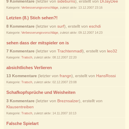
9 Kommentare
(letzter von
sideburns
), erstellt von
DrJayDee
Kategorie:
Verbesserungsvorschläge
, zuletzt aktiv: 13.12.2007 23:16
Letzten (8.) Stich sehen?!
8 Kommentare
(letzter von
surf
), erstellt von
eschdi
Kategorie:
Verbesserungsvorschläge
, zuletzt aktiv: 09.12.2007 14:23
sehen dass der mitspieler on is
7 Kommentare
(letzter von
Trachtenmadl
), erstellt von
leo32
Kategorie:
Tratsch
, zuletzt aktiv: 08.12.2007 22:20
absichtliches Verlieren
13 Kommentare
(letzter von
frangn
), erstellt von
HansRossi
Kategorie:
Tratsch
, zuletzt aktiv: 02.12.2007 23:08
Schafkopfsprüche und Weisheiten
3 Kommentare
(letzter von
Breznsalzer
), erstellt von
Klausentreiben
Kategorie:
Tratsch
, zuletzt aktiv: 14.11.2007 10:13
Falsche Spielart