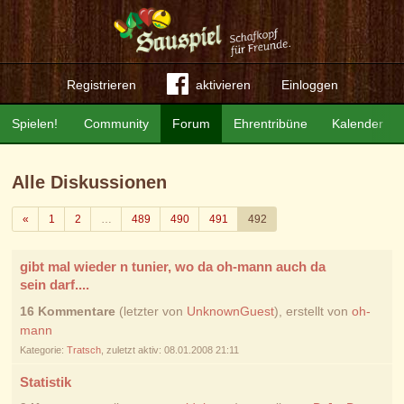
Registrieren
aktivieren
Einloggen
Spielen!
Community
Forum
Ehrentribüne
Kalender
Alle Diskussionen
Zurück
«
1
2
…
489
490
491
492
gibt mal wieder n tunier, wo da oh-mann auch da
sein darf....
16 Kommentare
(letzter von
UnknownGuest
), erstellt von
oh-
mann
Kategorie:
Tratsch
, zuletzt aktiv: 08.01.2008 21:11
Statistik