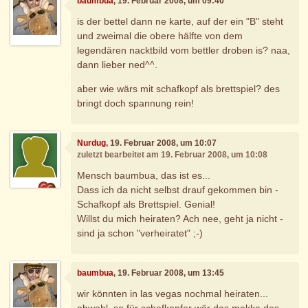
baumbua
, 19. Februar 2008, um 09:40
is der bettel dann ne karte, auf der ein "B" steht
und zweimal die obere hälfte von dem
legendären nacktbild vom bettler droben is? naa,
dann lieber ned^^.
aber wie wärs mit schafkopf als brettspiel? des
bringt doch spannung rein!
Nurdug
, 19. Februar 2008, um 10:07
zuletzt bearbeitet am 19. Februar 2008, um 10:08
Mensch baumbua, das ist es...
Dass ich da nicht selbst drauf gekommen bin -
Schafkopf als Brettspiel. Genial!
Willst du mich heiraten? Ach nee, geht ja nicht -
sind ja schon "verheiratet" ;-)
baumbua
, 19. Februar 2008, um 13:45
wir könnten in las vegas nochmal heiraten...
obwohl, so für schafkopfer wär das mekka des