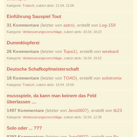
Kategorie:
Tratsch
, zuletzt aktiv: 21.04. 12:06
Einführung Sauspiel Tout
31 Kommentare
(letzter von
astro
), erstellt von
Log-159
Kategorie:
Verbesserungsvorschläge
, zuletzt aktiv: 20.04. 18:23
Dummklopferei
26 Kommentare
(letzter von
Topsi1
), erstellt von
wirekard
Kategorie:
Verbesserungsvorschläge
, zuletzt aktiv: 19.04. 19:52
Deutsche Schafkopfmeisterschaft
18 Kommentare
(letzter von
TOAO
), erstellt von
solotromix
Kategorie:
Tratsch
, zuletzt aktiv: 19.04. 19:00
mussspiele, da kann man keinem das Feld
überlassen ....
1497 Kommentare
(letzter von
Jens0607
), erstellt von
tb23
Kategorie:
Verbesserungsvorschläge
, zuletzt aktiv: 19.04. 12:38
Solo oder ... ???
8293 Kommentare
(letzter von
Jens0607
), erstellt von
Ex-