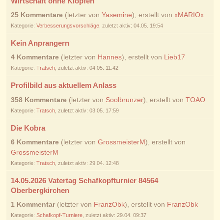
Wirtschaft ohne Klopfen
25 Kommentare
(letzter von
Yasemine
), erstellt von
xMARIOx
Kategorie:
Verbesserungsvorschläge
, zuletzt aktiv: 04.05. 19:54
Kein Anprangern
4 Kommentare
(letzter von
Hannes
), erstellt von
Lieb17
Kategorie:
Tratsch
, zuletzt aktiv: 04.05. 11:42
Profilbild aus aktuellem Anlass
358 Kommentare
(letzter von
Soolbrunzer
), erstellt von
TOAO
Kategorie:
Tratsch
, zuletzt aktiv: 03.05. 17:59
Die Kobra
6 Kommentare
(letzter von
GrossmeisterM
), erstellt von
GrossmeisterM
Kategorie:
Tratsch
, zuletzt aktiv: 29.04. 12:48
14.05.2026 Vatertag Schafkopfturnier 84564
Oberbergkirchen
1 Kommentar
(letzter von
FranzObk
), erstellt von
FranzObk
Kategorie:
Schafkopf-Turniere
, zuletzt aktiv: 29.04. 09:37