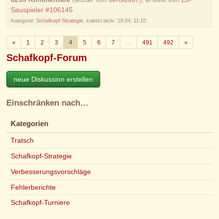
Sauspieler #106145
Kategorie:
Schafkopf-Strategie
, zuletzt aktiv: 19.04. 11:10
Zurück
Weiter
«
1
2
3
4
5
6
7
…
491
492
»
Schafkopf-Forum
neue Diskussion erstellen
Einschränken nach…
Kategorien
Tratsch
Schafkopf-Strategie
Verbesserungsvorschläge
Fehlerberichte
Schafkopf-Turniere