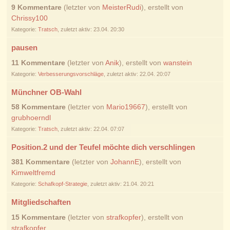
9 Kommentare
(letzter von
MeisterRudi
), erstellt von
Chrissy100
Kategorie:
Tratsch
, zuletzt aktiv: 23.04. 20:30
pausen
11 Kommentare
(letzter von
Anik
), erstellt von
wanstein
Kategorie:
Verbesserungsvorschläge
, zuletzt aktiv: 22.04. 20:07
Münchner OB-Wahl
58 Kommentare
(letzter von
Mario19667
), erstellt von
grubhoerndl
Kategorie:
Tratsch
, zuletzt aktiv: 22.04. 07:07
Position.2 und der Teufel möchte dich verschlingen
381 Kommentare
(letzter von
JohannE
), erstellt von
Kimweltfremd
Kategorie:
Schafkopf-Strategie
, zuletzt aktiv: 21.04. 20:21
Mitgliedschaften
15 Kommentare
(letzter von
strafkopfer
), erstellt von
strafkopfer