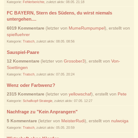
Kategorie:
Fehlerberichte
, zuletzt aktiv: 08.05. 21:18
FC BAYERN, Stern des Südens, du wirst niemals
untergehen....
6019 Kommentare
(letzter von
MumeRumpumpel
), erstellt von
spielfuehrer
Kategorie:
Tratsch
, zuletzt aktiv: 08.05. 08:56
Sauspiel-Paare
12 Kommentare
(letzter von
Grosober3
), erstellt von
Von-
Soettingen
Kategorie:
Tratsch
, zuletzt aktiv: 07.05. 20:24
Wenz oder Farbwenz?
2315 Kommentare
(letzter von
yellowschaf
), erstellt von
Pete
Kategorie:
Schafkopf-Strategie
, zuletzt aktiv: 07.05. 12:27
Nachfrage zu "Kein Anprangern"
5 Kommentare
(letzter von
MeisterRudi
), erstellt von
nulwoiga
Kategorie:
Tratsch
, zuletzt aktiv: 05.05. 20:59