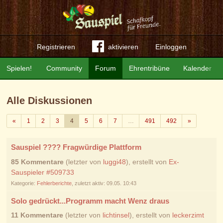
Registrieren
aktivieren
Einloggen
Spielen!
Community
Forum
Ehrentribüne
Kalender
Alle Diskussionen
Zurück
Weiter
«
1
2
3
4
5
6
7
…
491
492
»
Sauspiel ???? Fragwürdige Plattform
85 Kommentare
(letzter von
luggi48
), erstellt von
Ex-
Sauspieler #509733
Kategorie:
Fehlerberichte
, zuletzt aktiv: 09.05. 10:43
Solo gedrückt...Programm macht Wenz draus
11 Kommentare
(letzter von
lichtinsel
), erstellt von
leckerzimt