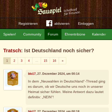
Registrieren
aktivieren
Einloggen
Spielen!
Community
Forum
Ehrentribüne
Kalender
Tratsch
: Ist Deutschland noch sicher?
Weiter
1
2
3
4
…
15
16
»
blo17
, 27. Dezember 2024, um 00:14
In dem „Neuwahlen in Deutschland“-Thread ging
es darum, ob wir Deutsche uns noch in unserer
Heimat sicher fühlen. Meine Antwort dazu lautet
definitiv: „NEIN“!
blo17
, 27. Dezember 2024, um 00:18