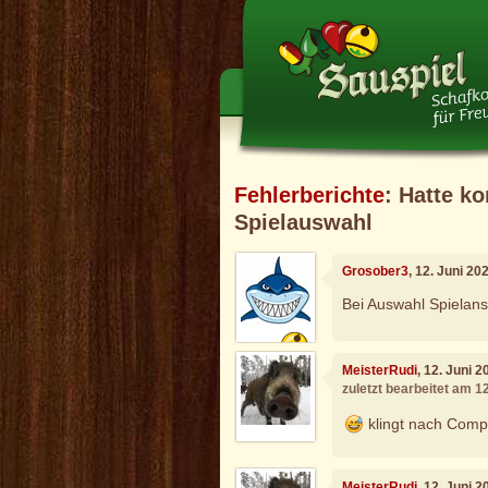
Fehlerberichte
: Hatte k
Spielauswahl
Grosober3
, 12. Juni 20
Bei Auswahl Spielansa
MeisterRudi
, 12. Juni 
zuletzt bearbeitet am 1
klingt nach Comp
MeisterRudi
, 12. Juni 