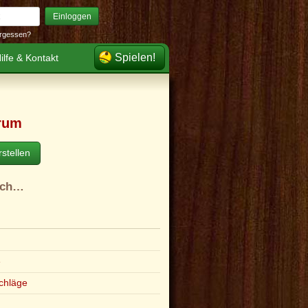
Einloggen
rgessen?
Spielen!
ilfe & Kontakt
rum
stellen
ach…
e
chläge