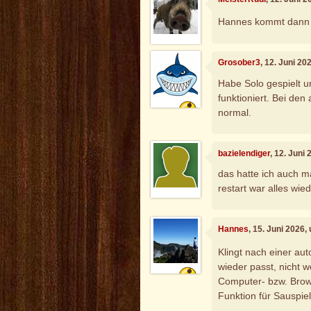
Hannes kommt dann un
Grosober3
, 12. Juni 20
Habe Solo gespielt un
funktioniert. Bei de
normal.
bazielendiger
, 12. Juni
das hatte ich auch m
restart war alles wi
Hannes
, 15. Juni 2026,
Klingt nach einer au
wieder passt, nicht 
Computer- bzw. Brow
Funktion für Sauspie