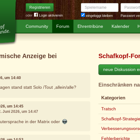
Spielername
Passwort
Registrieren
oder
Login aktivieren
Passwort ve
eingeloggt bleiben
Community
Forum
Ehrentribüne
Kalender
H
omische Anzeige bei
Schafkopf-Fo
neue Diskussion er
26, um 14:40
Einschränken n
gen stand statt Solo /Tout ,allein/alle?
Kategorien
2026, um 14:45
Tratsch
2. Juni 2026, um 14:47
Schafkopf-Strategi
utersprache in der Matrix oder
Verbesserungsvors
Fehlerberichte
2026, um 14:53