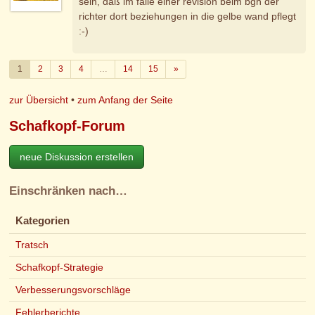
sein, daß im falle einer revision beim bgh der
richter dort beziehungen in die gelbe wand pflegt
:-)
Weiter
1
2
3
4
…
14
15
»
zur Übersicht
•
zum Anfang der Seite
Schafkopf-Forum
neue Diskussion erstellen
Einschränken nach…
Kategorien
Tratsch
Schafkopf-Strategie
Verbesserungsvorschläge
Fehlerberichte