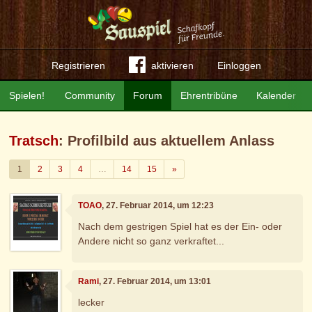
Registrieren
aktivieren
Einloggen
Spielen!
Community
Forum
Ehrentribüne
Kalender
Tratsch
: Profilbild aus aktuellem Anlass
Weiter
1
2
3
4
…
14
15
»
TOAO
, 27. Februar 2014, um 12:23
Nach dem gestrigen Spiel hat es der Ein- oder
Andere nicht so ganz verkraftet...
Rami
, 27. Februar 2014, um 13:01
lecker