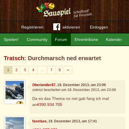
Registrieren
aktivieren
Einloggen
Spielen!
Community
Forum
Ehrentribüne
Kalender
Tratsch
: Durchmarsch ned erwartet
Weiter
1
2
3
4
…
7
8
»
Oberlandler87
, 18. Dezember 2013, um 23:06
zuletzt bearbeitet am 18. Dezember 2013, um 23:06
Da es das Thema no net gab fang ich mal
an
#390.934.705
faxefaxe
, 19. Dezember 2013, um 17:41