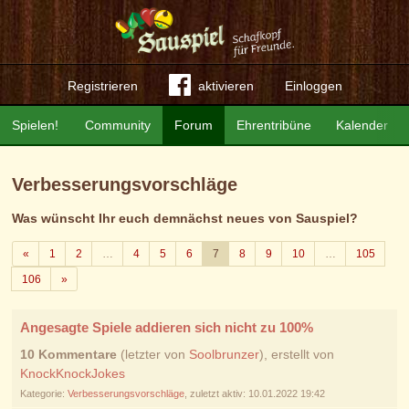
Registrieren
aktivieren
Einloggen
Spielen!
Community
Forum
Ehrentribüne
Kalender
Verbesserungsvorschläge
Was wünscht Ihr euch demnächst neues von Sauspiel?
Zurück
«
1
2
…
4
5
6
7
8
9
10
…
105
Weiter
106
»
Angesagte Spiele addieren sich nicht zu 100%
10 Kommentare
(letzter von
Soolbrunzer
), erstellt von
KnockKnockJokes
Kategorie:
Verbesserungsvorschläge
, zuletzt aktiv: 10.01.2022 19:42