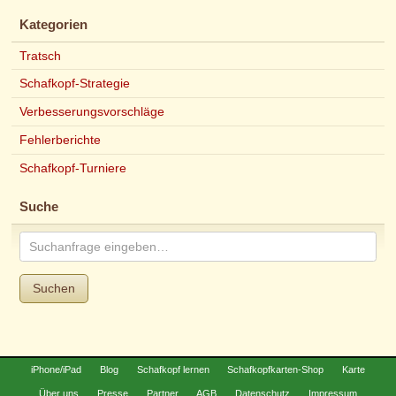
Kategorien
Tratsch
Schafkopf-Strategie
Verbesserungsvorschläge
Fehlerberichte
Schafkopf-Turniere
Suche
Suchen
iPhone/iPad
Blog
Schafkopf lernen
Schafkopfkarten-Shop
Karte
Über uns
Presse
Partner
AGB
Datenschutz
Impressum