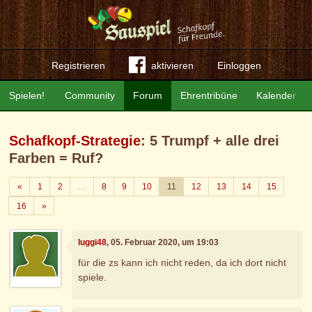
Registrieren
aktivieren
Einloggen
Spielen!
Community
Forum
Ehrentribüne
Kalender
Schafkopf-Strategie
: 5 Trumpf + alle drei
Farben = Ruf?
Zurück
«
1
2
…
8
9
10
11
12
13
14
15
Weiter
16
»
luggi48
, 05. Februar 2020, um 19:03
für die zs kann ich nicht reden, da ich dort nicht
spiele.