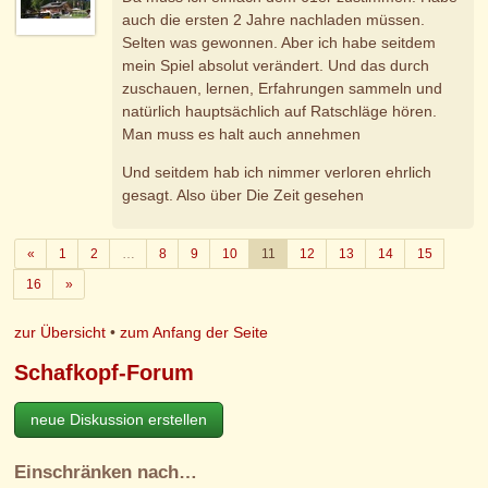
auch die ersten 2 Jahre nachladen müssen.
Selten was gewonnen. Aber ich habe seitdem
mein Spiel absolut verändert. Und das durch
zuschauen, lernen, Erfahrungen sammeln und
natürlich hauptsächlich auf Ratschläge hören.
Man muss es halt auch annehmen
Und seitdem hab ich nimmer verloren ehrlich
gesagt. Also über Die Zeit gesehen
Zurück
«
1
2
…
8
9
10
11
12
13
14
15
Weiter
16
»
zur Übersicht
•
zum Anfang der Seite
Schafkopf-Forum
neue Diskussion erstellen
Einschränken nach…