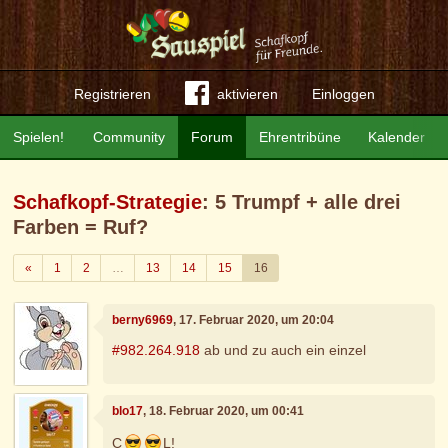
Registrieren
aktivieren
Einloggen
Spielen!
Community
Forum
Ehrentribüne
Kalender
Schafkopf-Strategie
: 5 Trumpf + alle drei
Farben = Ruf?
Zurück
«
1
2
…
13
14
15
16
berny6969
, 17. Februar 2020, um 20:04
#982.264.918
ab und zu auch ein einzel
blo17
, 18. Februar 2020, um 00:41
C
L!