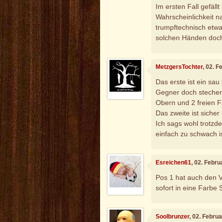
Im ersten Fall gefällt
Wahrscheinlichkeit n
trumpftechnisch etwas
solchen Händen doch 
MetzgersTochter
, 02. 
Das erste ist ein sau 
Gegner doch stechen.
Obern und 2 freien F
Das zweite ist sicher
Ich sags wohl trotzd
einfach zu schwach is
Esreichen61
, 02. Febr
Pos 1 hat auch den Vo
sofort in eine Farbe
Soolbrunzer
, 02. Febru