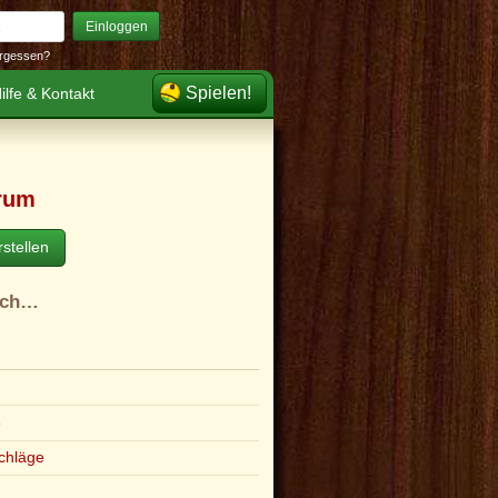
Einloggen
rgessen?
Spielen!
ilfe & Kontakt
rum
stellen
ach…
e
chläge