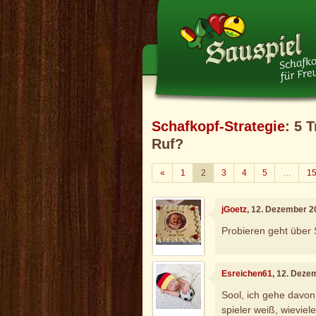
Schafkopf-Strategie
: 5 
Ruf?
Zurück
«
1
2
3
4
5
…
1
jGoetz
, 12. Dezember 2
Probieren geht über 
Esreichen61
, 12. Deze
Sool, ich gehe davon
spieler weiß, wievie