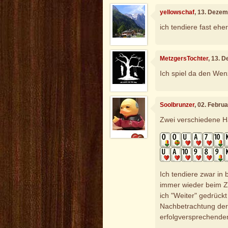
yellowschaf
, 13. Deze
ich tendiere fast ehe
MetzgersTochter
, 13. 
Ich spiel da den Wen
Soolbrunzer
, 02. Febru
Zwei verschiedene Hä
Ich tendiere zwar in 
immer wieder beim Z
ich "Weiter" gedrückt
Nachbetrachtung der 
erfolgversprechenden