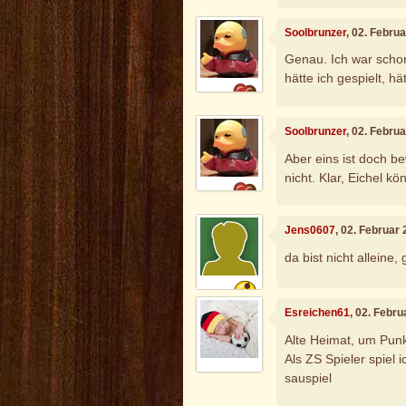
Soolbrunzer
, 02. Febru
Genau. Ich war schon
hätte ich gespielt, h
Soolbrunzer
, 02. Febru
Aber eins ist doch b
nicht. Klar, Eichel k
Jens0607
, 02. Februar
da bist nicht alleine
Esreichen61
, 02. Febr
Alte Heimat, um Punk
Als ZS Spieler spiel 
sauspiel