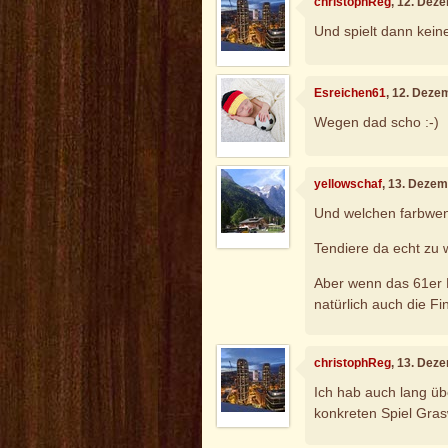
christophReg
, 12. Dez
Und spielt dann kein
Esreichen61
, 12. Deze
Wegen dad scho :-)
yellowschaf
, 13. Deze
Und welchen farbwen
Tendiere da echt zu
Aber wenn das 61er K
natürlich auch die Fi
christophReg
, 13. Dez
Ich hab auch lang üb
konkreten Spiel Gras