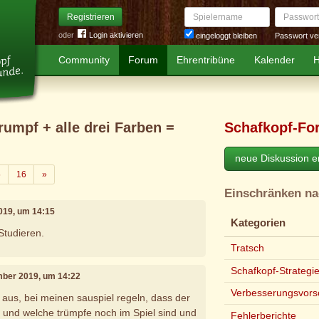
Spielername
Passwort
Registrieren
oder
Login aktivieren
Passwort ve
eingeloggt bleiben
Community
Forum
Ehrentribüne
Kalender
H
Trumpf + alle drei Farben =
Schafkopf-Fo
neue Diskussion er
Weiter
5
16
»
Einschränken n
019, um 14:15
Kategorien
Studieren.
Tratsch
Schafkopf-Strategi
mber 2019, um 14:22
Verbesserungsvors
 aus, bei meinen sauspiel regeln, dass der
le und welche trümpfe noch im Spiel sind und
Fehlerberichte