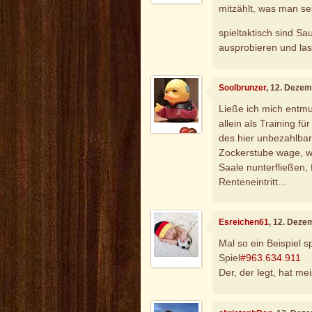
mitzählt, was man se
spieltaktisch sind Sa
ausprobieren und las
Soolbrunzer
, 12. Deze
Ließe ich mich entmu
allein als Training f
des hier unbezahlbar.
Zockerstube wage, wer
Saale nunterfließen, f
Renteneintritt...
Esreichen61
, 12. Deze
Mal so ein Beispiel sp
Spiel
#963.634.911
Der, der legt, hat me