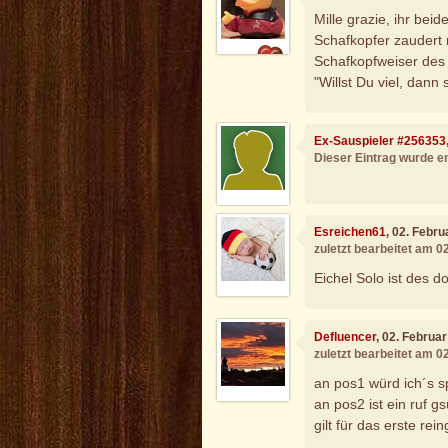
Mille grazie, ihr beid
Schafkopfer zaudert n
Schafkopfweiser des S
"Willst Du viel, dann s
Ex-Sauspieler #256353
Dieser Eintrag wurde en
Esreichen61
, 02. Febr
zuletzt bearbeitet am 0
Eichel Solo ist des d
Defluencer
, 02. Februa
zuletzt bearbeitet am 0
an pos1 würd ich´s s
an pos2 ist ein ruf g
gilt für das erste rein