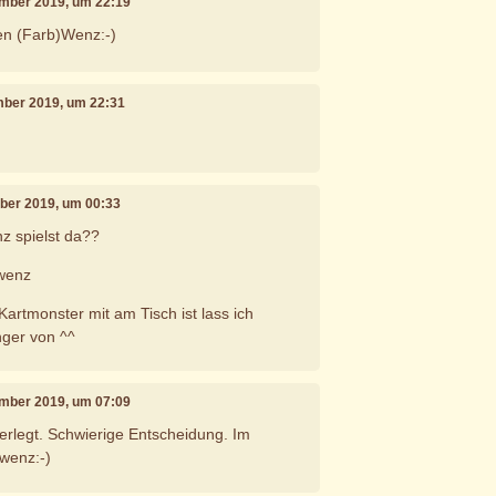
ember 2019, um 22:19
en (Farb)Wenz:-)
mber 2019, um 22:31
mber 2019, um 00:33
z spielst da??
 wenz
artmonster mit am Tisch ist lass ich
nger von ^^
ember 2019, um 07:09
erlegt. Schwierige Entscheidung. Im
wenz:-)