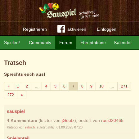
Registrieren
aktivieren
Einloggen
Spielen!
Community
Forum
Ehrentribüne
Kalender
Tratsch
Sprechts euch aus!
Zurück
«
1
2
…
4
5
6
7
8
9
10
…
271
Weiter
272
»
sauspiel
4 Kommentare
(letzter von
jGoetz
), erstellt von
rudi020465
Kategorie:
Tratsch
, zuletzt aktiv: 01.09.2025 07:23
Spielanteil