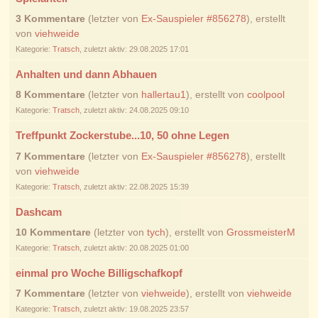
3 Kommentare
(letzter von
Ex-Sauspieler #856278
), erstellt
von
viehweide
Kategorie:
Tratsch
, zuletzt aktiv: 29.08.2025 17:01
Anhalten und dann Abhauen
8 Kommentare
(letzter von
hallertau1
), erstellt von
coolpool
Kategorie:
Tratsch
, zuletzt aktiv: 24.08.2025 09:10
Treffpunkt Zockerstube...10, 50 ohne Legen
7 Kommentare
(letzter von
Ex-Sauspieler #856278
), erstellt
von
viehweide
Kategorie:
Tratsch
, zuletzt aktiv: 22.08.2025 15:39
Dashcam
10 Kommentare
(letzter von
tych
), erstellt von
GrossmeisterM
Kategorie:
Tratsch
, zuletzt aktiv: 20.08.2025 01:00
einmal pro Woche Billigschafkopf
7 Kommentare
(letzter von
viehweide
), erstellt von
viehweide
Kategorie:
Tratsch
, zuletzt aktiv: 19.08.2025 23:57