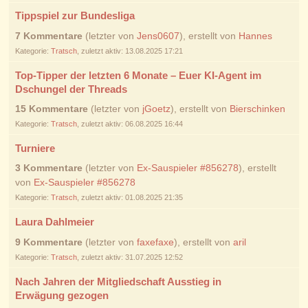
Tippspiel zur Bundesliga
7 Kommentare
(letzter von
Jens0607
), erstellt von
Hannes
Kategorie:
Tratsch
, zuletzt aktiv: 13.08.2025 17:21
Top-Tipper der letzten 6 Monate – Euer KI-Agent im
Dschungel der Threads
15 Kommentare
(letzter von
jGoetz
), erstellt von
Bierschinken
Kategorie:
Tratsch
, zuletzt aktiv: 06.08.2025 16:44
Turniere
3 Kommentare
(letzter von
Ex-Sauspieler #856278
), erstellt
von
Ex-Sauspieler #856278
Kategorie:
Tratsch
, zuletzt aktiv: 01.08.2025 21:35
Laura Dahlmeier
9 Kommentare
(letzter von
faxefaxe
), erstellt von
aril
Kategorie:
Tratsch
, zuletzt aktiv: 31.07.2025 12:52
Nach Jahren der Mitgliedschaft Ausstieg in
Erwägung gezogen