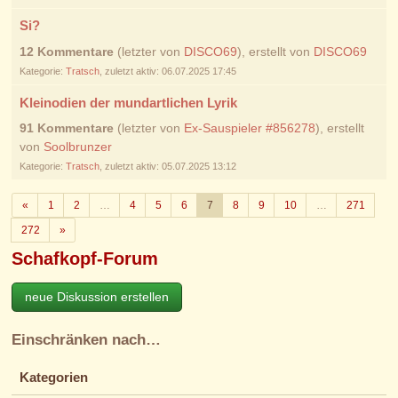
Si?
12 Kommentare
(letzter von
DISCO69
), erstellt von
DISCO69
Kategorie:
Tratsch
, zuletzt aktiv: 06.07.2025 17:45
Kleinodien der mundartlichen Lyrik
91 Kommentare
(letzter von
Ex-Sauspieler #856278
), erstellt
von
Soolbrunzer
Kategorie:
Tratsch
, zuletzt aktiv: 05.07.2025 13:12
Zurück
«
1
2
…
4
5
6
7
8
9
10
…
271
Weiter
272
»
Schafkopf-Forum
neue Diskussion erstellen
Einschränken nach…
Kategorien