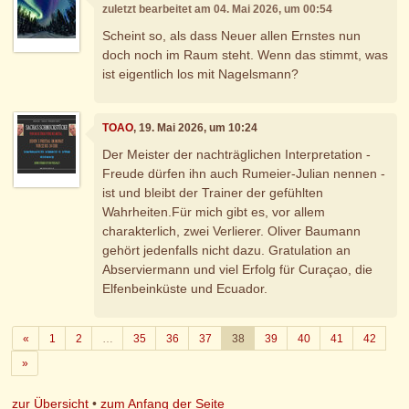
zuletzt bearbeitet am 04. Mai 2026, um 00:54
Scheint so, als dass Neuer allen Ernstes nun
doch noch im Raum steht. Wenn das stimmt, was
ist eigentlich los mit Nagelsmann?
TOAO
, 19. Mai 2026, um 10:24
Der Meister der nachträglichen Interpretation -
Freude dürfen ihn auch Rumeier-Julian nennen -
ist und bleibt der Trainer der gefühlten
Wahrheiten.Für mich gibt es, vor allem
charakterlich, zwei Verlierer. Oliver Baumann
gehört jedenfalls nicht dazu. Gratulation an
Abserviermann und viel Erfolg für Curaçao, die
Elfenbeinküste und Ecuador.
Zurück
«
1
2
…
35
36
37
38
39
40
41
42
Weiter
»
zur Übersicht
•
zum Anfang der Seite