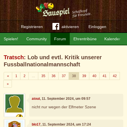
Registrieren
aktivieren
Einloggen
Spielen!
Community
Forum
Ehrentribüne
Kalender
Tratsch
: Lob und evtl. Kritik unserer
Fussballnationalmannschaft
Zurück
«
1
2
…
35
36
37
38
39
40
41
42
Weiter
»
atout
, 11. September 2024, um 09:57
nicht nur wegen der Elfmeter Szene
blo17
, 11. September 2024, um 17:24