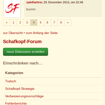
spielfuehrer
, 29. Dezember 2012, um 22:46
bumm
Zurück
Weiter
«
1
2
3
4
5
6
7
8
»
zur Übersicht
•
zum Anfang der Seite
Schafkopf-Forum
neue Diskussion erstellen
Einschränken nach…
Kategorien
Tratsch
Schafkopf-Strategie
Verbesserungsvorschläge
Fehlerberichte