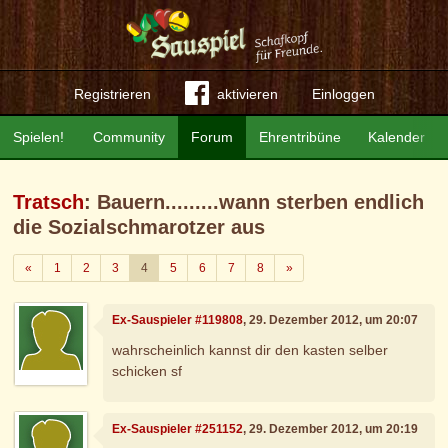
Registrieren
aktivieren
Einloggen
Spielen!
Community
Forum
Ehrentribüne
Kalender
Tratsch
: Bauern.........wann sterben endlich
die Sozialschmarotzer aus
Zurück
Weiter
«
1
2
3
4
5
6
7
8
»
Ex-Sauspieler #119808
, 29. Dezember 2012, um 20:07
wahrscheinlich kannst dir den kasten selber
schicken sf
Ex-Sauspieler #251152
, 29. Dezember 2012, um 20:19