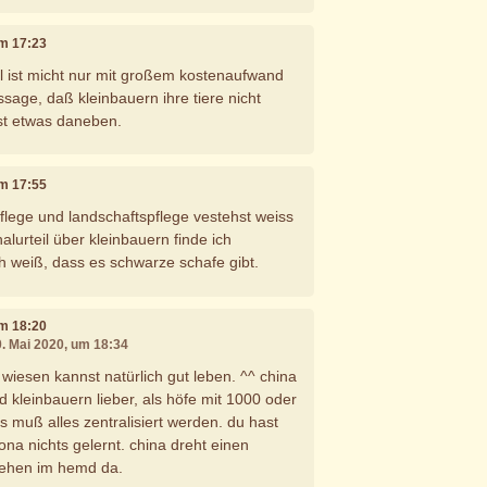
um 17:23
ll ist micht nur mit großem kostenaufwand
sage, daß kleinbauern ihre tiere nicht
st etwas daneben.
um 17:55
flege und landschaftspflege vestehst weiss
halurteil über kleinbauern finde ich
ch weiß, dass es schwarze schafe gibt.
um 18:20
0. Mai 2020, um 18:34
wiesen kannst natürlich gut leben. ^^ china
sind kleinbauern lieber, als höfe mit 1000 oder
s muß alles zentralisiert werden. du hast
na nichts gelernt. china dreht einen
tehen im hemd da.