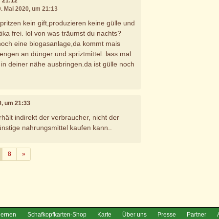
m 21:12
0. Mai 2020, um 21:13
ritzen kein gift,produzieren keine gülle und
otika frei. lol von was träumst du nachts?
noch eine biogasanlage,da kommt mais
engen an dünger und spriztmittel. lass mal
 in deiner nähe ausbringen.da ist gülle noch
0, um 21:33
rhält indirekt der verbraucher, nicht der
günstige nahrungsmittel kaufen kann..
Weiter
8
»
e
lernen
Schafkopfkarten-Shop
Karte
Über uns
Presse
Partner