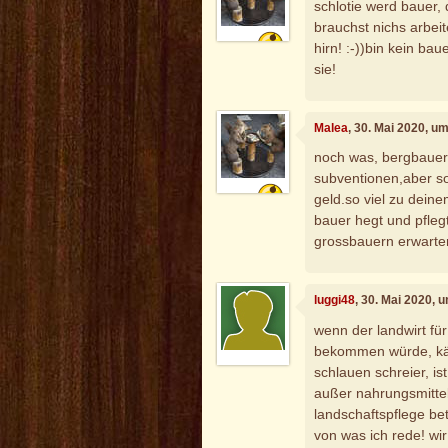
schlotie werd bauer
brauchst nichs arbe
hirn! :-))bin kein ba
sie!
Malea
, 30. Mai 2020, u
noch was, bergbaue
subventionen,aber so
geld.so viel zu dein
bauer hegt und pfleg
grossbauern erwarte
luggi48
, 30. Mai 2020, 
wenn der landwirt fü
bekommen würde, käm
schlauen schreier, is
außer nahrungsmitte
landschaftspflege bet
von was ich rede! wir