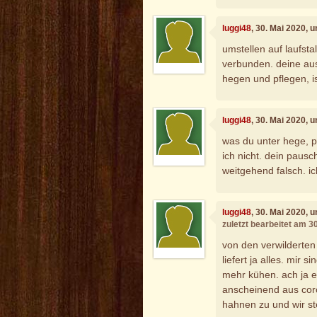
luggi48
, 30. Mai 2020, 
umstellen auf laufsta
verbunden. deine aus
hegen und pflegen, i
luggi48
, 30. Mai 2020, 
was du unter hege, p
ich nicht. dein pausc
weitgehend falsch. i
luggi48
, 30. Mai 2020, 
zuletzt bearbeitet am 3
von den verwilderten 
liefert ja alles. mir 
mehr kühen. ach ja e
anscheinend aus coro
hahnen zu und wir s