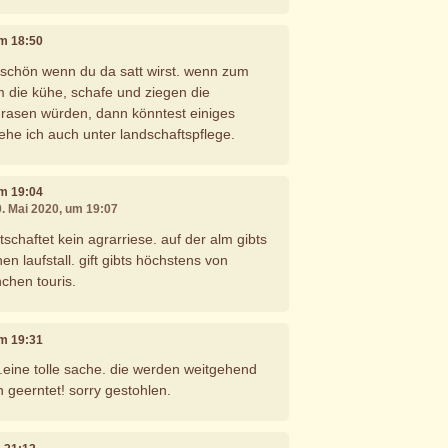
um 18:50
, schön wenn du da satt wirst. wenn zum
m die kühe, schafe und ziegen die
grasen würden, dann könntest einiges
ehe ich auch unter landschaftspflege.
um 19:04
0. Mai 2020, um 19:07
schaftet kein agrarriese. auf der alm gibts
en laufstall. gift gibts höchstens von
chen touris.
um 19:31
n.eine tolle sache. die werden weitgehend
 geerntet! sorry gestohlen.