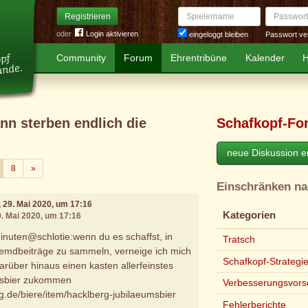
Spielername
Passwort
Registrieren
oder
Login aktivieren
Passwort ve
eingeloggt bleiben
Community
Forum
Ehrentribüne
Kalender
H
wann sterben endlich die
Schafkopf-Fo
neue Diskussion er
Weiter
8
»
Einschränken n
, 29. Mai 2020, um 17:16
Kategorien
9. Mai 2020, um 17:16
Minuten@schlotie:wenn du es schaffst, in
Tratsch
remdbeiträge zu sammeln, verneige ich mich
Schafkopf-Strategi
darüber hinaus einen kasten allerfeinstes
msbier zukommen
Verbesserungsvors
rg.de/biere/item/hacklberg-jubilaeumsbier
Fehlerberichte