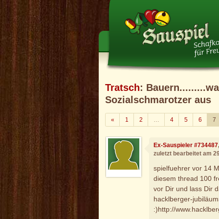
Tratsch
: Bauern.........
Sozialschmarotzer aus
Zurück
«
1
2
…
4
5
6
7
Ex-Sauspieler #734487
zuletzt bearbeitet am 2
spielfuehrer vor 14 
diesem thread 100 f
vor Dir und lass Dir 
hacklberger-jubiläu
:)http://www.hacklbe