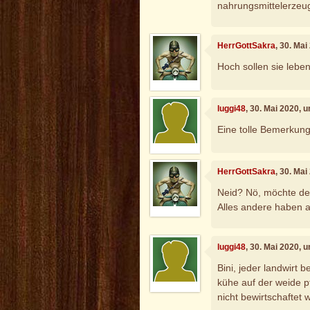
nahrungsmittelerzeu
HerrGottSakra
, 30. Ma
Hoch sollen sie lebe
luggi48
, 30. Mai 2020, 
Eine tolle Bemerkung
HerrGottSakra
, 30. Ma
Neid? Nö, möchte de
Alles andere haben a
luggi48
, 30. Mai 2020, 
Bini, jeder landwirt b
kühe auf der weide p
nicht bewirtschaftet w