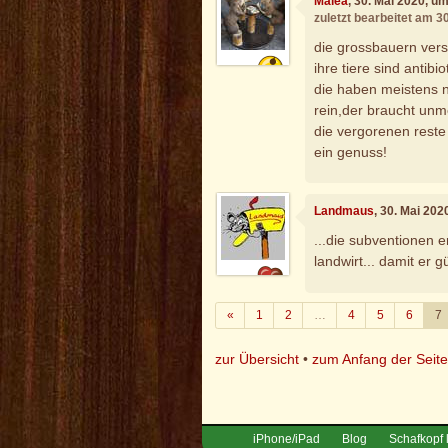
Malea
, 30. Mai 2020, u
zuletzt bearbeitet am 3
die grossbauern versp
ihre tiere sind antibi
die haben meistens 
rein,der braucht unm
die vergorenen reste
ein genuss!
Landmaus
, 30. Mai 202
...die subventionen e
landwirt... damit er 
Zurück
«
1
2
…
4
5
6
7
zur Übersicht
•
zum Anfang der Seit
iPhone/iPad
Blog
Schafkopf 