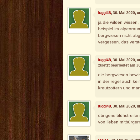
luggi48
, 30. Mai 2020, 
ja die wilden wiesen
beispiel im alpenrau
bergwiesen nicht ab
vergessen. das verst
luggi48
, 30. Mai 2020, 
zuletzt bearbeitet am 3
die bergwiesen bewirt
in der regel auch kein
kreutzottern und man
luggi48
, 30. Mai 2020, 
übrigens blühstreife
von lieben mitbürgern