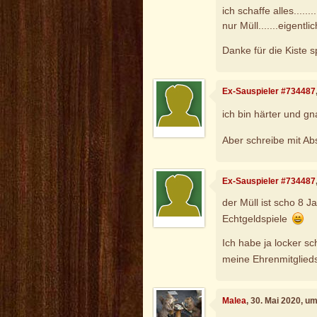
ich schaffe alles.....
nur Müll.......eigentl
Danke für die Kiste s
Ex-Sauspieler #734487
ich bin härter und g
Aber schreibe mit Ab
Ex-Sauspieler #734487
der Müll ist scho 8 J
Echtgeldspiele
Ich habe ja locker sch
meine Ehrenmitglied
Malea
, 30. Mai 2020, u