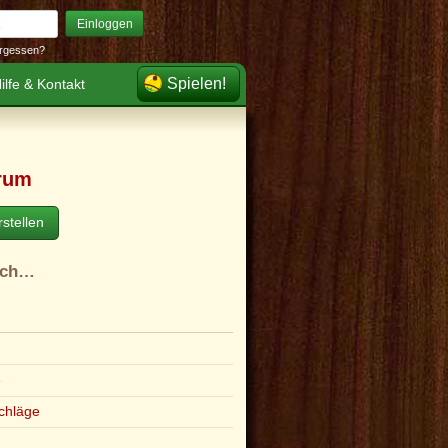
Einloggen
rgessen?
Spielen!
ilfe & Kontakt
rum
stellen
ach…
e
chläge