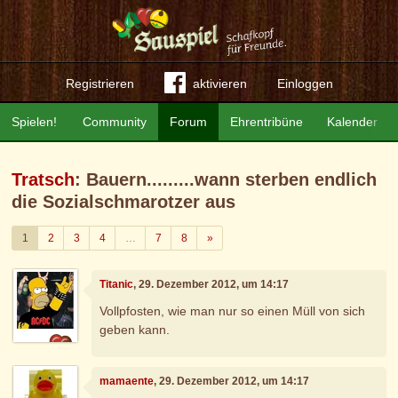
Registrieren
aktivieren
Einloggen
Spielen!
Community
Forum
Ehrentribüne
Kalender
Tratsch
: Bauern.........wann sterben endlich
die Sozialschmarotzer aus
Weiter
1
2
3
4
…
7
8
»
Titanic
, 29. Dezember 2012, um 14:17
Vollpfosten, wie man nur so einen Müll von sich
geben kann.
mamaente
, 29. Dezember 2012, um 14:17