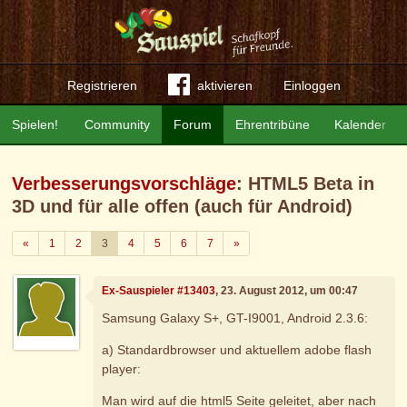
Registrieren
aktivieren
Einloggen
Spielen!
Community
Forum
Ehrentribüne
Kalender
Verbesserungsvorschläge
: HTML5 Beta in
3D und für alle offen (auch für Android)
Zurück
Weiter
«
1
2
3
4
5
6
7
»
Ex-Sauspieler #13403
, 23. August 2012, um 00:47
Samsung Galaxy S+, GT-I9001, Android 2.3.6:
a) Standardbrowser und aktuellem adobe flash
player:
Man wird auf die html5 Seite geleitet, aber nach