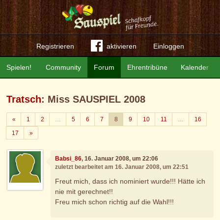
Registrieren
aktivieren
Einloggen
Spielen!
Community
Forum
Ehrentribüne
Kalender
Tratsch
: Miss SAUSPIEL 2008
Zurück
«
1
2
…
5
6
7
8
9
10
11
…
16
Weiter
17
»
Babsi_86
, 16. Januar 2008, um 22:06
zuletzt bearbeitet am 16. Januar 2008, um 22:51
Freut mich, dass ich nominiert wurde!!! Hätte ich
nie mit gerechnet!!
Freu mich schon richtig auf die Wahl!!!