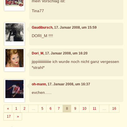
mein Vorschlag ist:
Tina77
Gaudibursch
, 17. Januar 2008, um 15:59
DORI_M !!!!
Dori_M
, 17. Januar 2008, um 16:20
jippiiiiiiiiiiiiie ich wurde noch nicht ganz vergessen
*strahl*
oh-mann
, 17. Januar 2008, um 16:37
evchen......
Zurück
«
1
2
…
5
6
7
8
9
10
11
…
16
Weiter
17
»