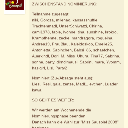
ZWISCHENSTAND NOMINIERUNG:
Teilnahme zugesagt:
niki, Goroza, milenao, kansasshuffle,
Trachtenmadl, UnserSchiwatzi, Chirina,
cami1978, fable, Ivonne, tina, sunshine, krokro,
Krampfhenne, zecke, mandragora, roqueina,
Andrea19, FrauBlau, Kaleidoskop, Emelie25,
Antonietta, Sabinchen, Babsi_86, schaefchen,
Auerkindl, Dori_M, Miss_Uhura, Tina77, Sabrina,
sonne, party, dirndlmausi, Sabrini, mare, Yvomm,
hasigirl, Lisl, Party2
Nominiert (Zu-/Absage steht aus):
Liesl, Resi, gaja, zenze, Madl1, evchen, Luader,
kawa
SO GEHT ES WEITER:
Wir werden am Wochenende die
Nominierungsphase beenden.
Danach kann die Wahl zur "Miss Sauspiel 2008"
beginnen.