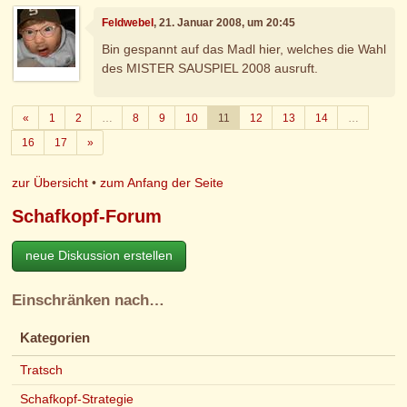
Feldwebel
, 21. Januar 2008, um 20:45
Bin gespannt auf das Madl hier, welches die Wahl
des MISTER SAUSPIEL 2008 ausruft.
Zurück
«
1
2
…
8
9
10
11
12
13
14
…
Weiter
16
17
»
zur Übersicht
•
zum Anfang der Seite
Schafkopf-Forum
neue Diskussion erstellen
Einschränken nach…
Kategorien
Tratsch
Schafkopf-Strategie