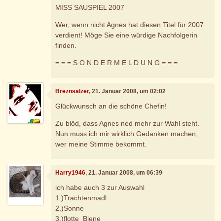
MISS SAUSPIEL 2007
Wer, wenn nicht Agnes hat diesen Titel für 2007
verdient! Möge Sie eine würdige Nachfolgerin
finden.
= = = S O N D E R M E L D U N G = = =
Breznsalzer
, 21. Januar 2008, um 02:02
Glückwunsch an die schöne Chefin!
Zu blöd, dass Agnes ned mehr zur Wahl steht.
Nun muss ich mir wirklich Gedanken machen,
wer meine Stimme bekommt.
Harry1946
, 21. Januar 2008, um 06:39
ich habe auch 3 zur Auswahl
1.)Trachtenmadl
2.)Sonne
3.)flotte_Biene