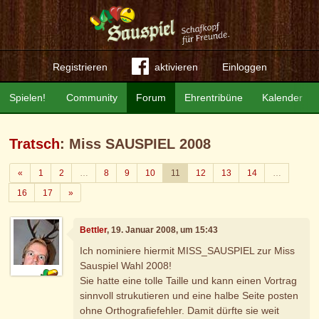
Registrieren
aktivieren
Einloggen
Spielen!
Community
Forum
Ehrentribüne
Kalender
Tratsch
: Miss SAUSPIEL 2008
Zurück
«
1
2
…
8
9
10
11
12
13
14
…
Weiter
16
17
»
Bettler
, 19. Januar 2008, um 15:43
Ich nominiere hiermit MISS_SAUSPIEL zur Miss
Sauspiel Wahl 2008!
Sie hatte eine tolle Taille und kann einen Vortrag
sinnvoll strukutieren und eine halbe Seite posten
ohne Orthografiefehler. Damit dürfte sie weit