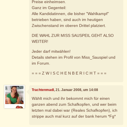
Preise einheimsen.
Ganz im Gegenteil:
Alle Kandidatinnen, die bisher "Wahlkampf"
betrieben haben, sind auch im heutigen
Zwischenstand im oberen Drittel platziert.
DIE WAHL ZUR MISS SAUSPEIL GEHT ALSO
WEITER!
Jeder darf mitwählen!
Details stehen im Profil von Miss_Sauspiel und
im Forum.
= = = Z W I S C H E N B E R I C H T = = =
Trachtenmadl
, 21. Januar 2008, um 14:08
Wählt mich und ihr bekommt mich für einen
ganzen abend zum Schafkopfen, und wer beim
letzten mal dabei war (Reales Schafkopfen), ich
strippe auch mal kurz auf der bank herum *Fg*