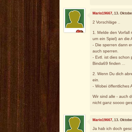
Mario19667
, 13. Oktob
2 Vorschläge ..
1. Melde den Vorfall
um ein Spiel) an die
- Die sperren dann ev
auch sperren.
- Evtl. ist dies scho
Binda69 finden ...
2. Wenn Du dich abre
ein.
- Wobei öffentliches 
Wir sind alle - auch 
nicht ganz soooo ge
Mario19667
, 13. Oktob
Ja hab ich doch gesc