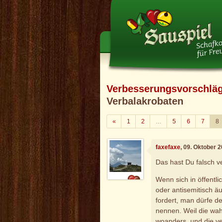
Verbesserungsvorschlä
Verbalakrobaten
Zurück
«
1
2
…
5
6
7
8
faxefaxe
, 09. Oktober 
Das hast Du falsch ve
Wenn sich in öffentl
oder antisemitisch ä
fordert, man dürfe de
nennen. Weil die wa
woanders, und die v