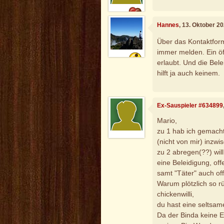
Hannes
, 13. Oktober 2
Über das Kontaktfor
immer melden. Ein öf
erlaubt. Und die Bel
hilft ja auch keinem.
Ex-Sauspieler #634899
Mario,
zu 1 hab ich gemach
(nicht von mir) inzwi
zu 2 abregen(??) will
eine Beleidigung, of
samt "Täter" auch o
Warum plötzlich so rü
chickenwilli,
du hast eine seltsame
Da der Binda keine Ei