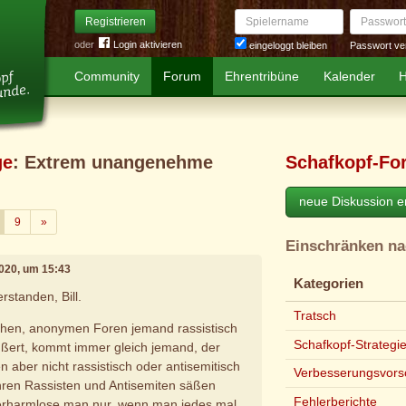
Spielername
Passwort
Registrieren
oder
Login aktivieren
Passwort ve
eingeloggt bleiben
Community
Forum
Ehrentribüne
Kalender
H
ge
: Extrem unangenehme
Schafkopf-Fo
neue Diskussion er
Weiter
9
»
Einschränken n
2020, um 15:43
Kategorien
rstanden, Bill.
Tratsch
ichen, anonymen Foren jemand rassistisch
Schafkopf-Strategi
ußert, kommt immer gleich jemand, der
n aber nicht rassistisch oder antisemitisch
Verbesserungsvors
hren Rassisten und Antisemiten säßen
Fehlerberichte
erharmlose man nur, wenn man jedes mal,