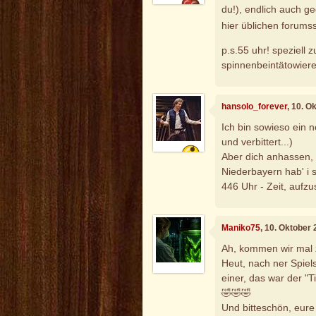
du!), endlich auch g
hier üblichen forumss
p.s.55 uhr! speziell z
spinnenbeintätowierer
hansolo_forever
, 10. O
Ich bin sowieso ein ne
und verbittert...)
Aber dich anhassen, 
Niederbayern hab' i s
446 Uhr - Zeit, aufzu
Maniko75
, 10. Oktober
Ah, kommen wir mal 
Heut, nach ner Spiel
einer, das war der "T
🤣🤣🤣
Und bitteschön, eure