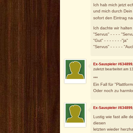
Ich hab mich jetzt ec
und mich durch Dein
sofort den Eintrag na
Ich dachte wir halte
"Servus" - - - - "Serv
"Gut" - - - - - - -"ja"
"Servus" - - - - - "Auc
Ex-Sauspieler #634899
zuletzt bearbeitet am 1
***
Ein Fall für "Plattfo
Oder noch zu harml
Ex-Sauspieler #634899
Lustig wie fast alle 
diesen
letzten wieder herzh