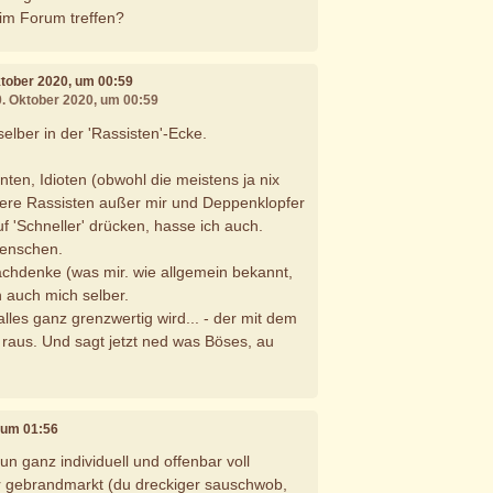
 im Forum treffen?
ktober 2020, um 00:59
0. Oktober 2020, um 00:59
o selber in der 'Rassisten'-Ecke.
ten, Idioten (obwohl die meistens ja nix
dere Rassisten außer mir und Deppenklopfer
auf 'Schneller' drücken, hasse ich auch.
Menschen.
chdenke (was mir. wie allgemein bekannt,
h auch mich selber.
alles ganz grenzwertig wird... - der mit dem
raus. Und sagt jetzt ned was Böses, au
, um 01:56
nun ganz individuell und offenbar voll
ür gebrandmarkt (du dreckiger sauschwob,