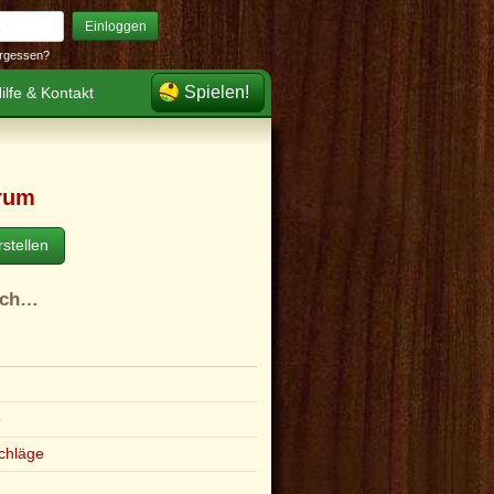
Einloggen
rgessen?
Spielen!
ilfe & Kontakt
rum
stellen
ach…
e
chläge