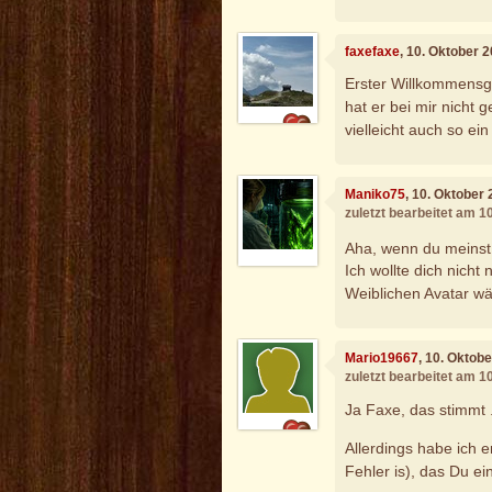
faxefaxe
, 10. Oktober 
Erster Willkommensg
hat er bei mir nicht 
vielleicht auch so ei
Maniko75
, 10. Oktober
zuletzt bearbeitet am 1
Aha, wenn du meins
Ich wollte dich nicht
Weiblichen Avatar wäh
Mario19667
, 10. Oktob
zuletzt bearbeitet am 1
Ja Faxe, das stimmt .
Allerdings habe ich e
Fehler is), das Du ei