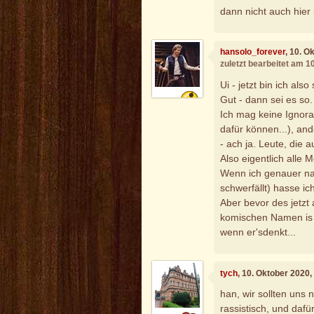
dann nicht auch hier
hansolo_forever
, 10. O
zuletzt bearbeitet am 1
Ui - jetzt bin ich als
Gut - dann sei es so.
Ich mag keine Ignoran
dafür können...), an
- ach ja. Leute, die 
Also eigentlich alle 
Wenn ich genauer na
schwerfällt) hasse ic
Aber bevor des jetzt 
komischen Namen is 
wenn er'sdenkt...
tych
, 10. Oktober 2020
han, wir sollten uns 
rassistisch, und daf