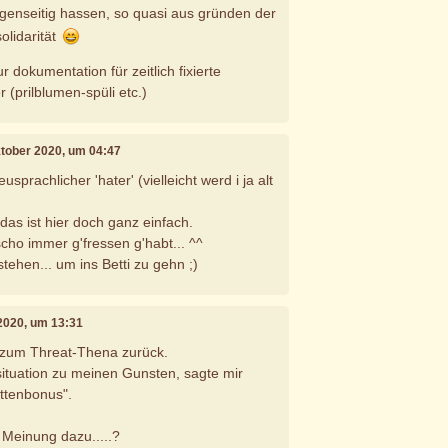
egenseitig hassen, so quasi aus gründen der
olidarität
ur dokumentation für zeitlich fixierte
 (prilblumen-spüli etc.)
ktober 2020, um 04:47
usprachlicher 'hater' (vielleicht werd i ja alt
das ist hier doch ganz einfach.
cho immer g'fressen g'habt... ^^
stehen... um ins Betti zu gehn ;)
 2020, um 13:31
zum Threat-Thena zurück.
situation zu meinen Gunsten, sagte mir
ittenbonus".
 Meinung dazu.....?