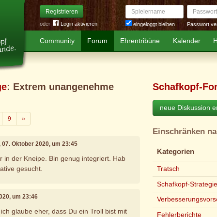
Spielername
Passwort
Registrieren
oder
Login aktivieren
Passwort ve
eingeloggt bleiben
Community
Forum
Ehrentribüne
Kalender
H
ge
: Extrem unangenehme
Schafkopf-Fo
neue Diskussion er
Weiter
9
»
Einschränken n
, 07. Oktober 2020, um 23:45
Kategorien
er in der Kneipe. Bin genug integriert. Hab
ative gesucht.
Tratsch
Schafkopf-Strategi
2020, um 23:46
Verbesserungsvors
ch glaube eher, dass Du ein Troll bist mit
Fehlerberichte