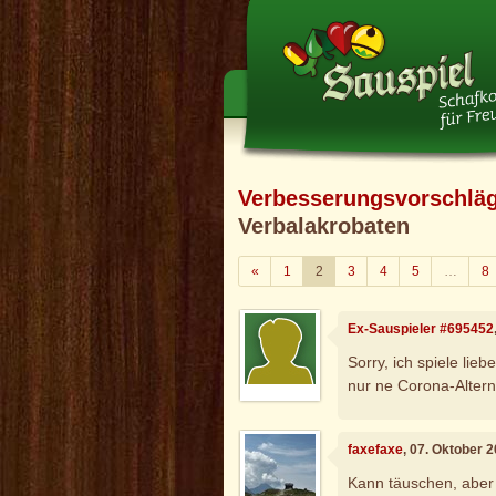
Verbesserungsvorschlä
Verbalakrobaten
Zurück
«
1
2
3
4
5
…
8
Ex-Sauspieler #695452
Sorry, ich spiele lieb
nur ne Corona-Altern
faxefaxe
, 07. Oktober 
Kann täuschen, aber i