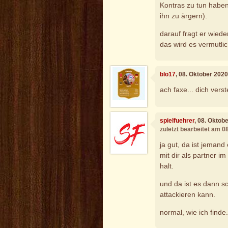
Kontras zu tun haben
ihn zu ärgern).
darauf fragt er wiede
das wird es vermutl
blo17
, 08. Oktober 202
ach faxe... dich vers
spielfuehrer
, 08. Oktob
zuletzt bearbeitet am 0
ja gut, da ist jemand
mit dir als partner 
halt.
und da ist es dann s
attackieren kann.
normal, wie ich finde