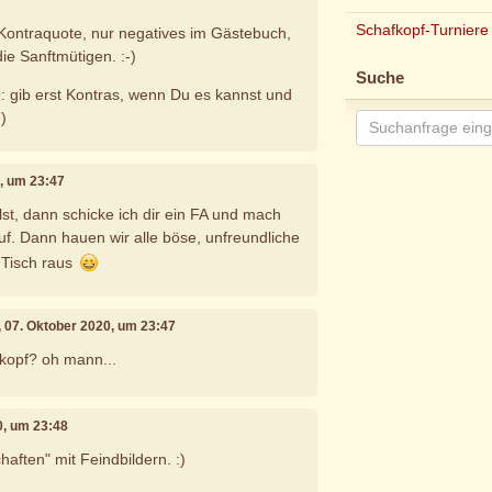
Schafkopf-Turniere
Kontraquote, nur negatives im Gästebuch,
die Sanftmütigen. :-)
Suche
e: gib erst Kontras, wenn Du es kannst und
)
0, um 23:47
lst, dann schicke ich dir ein FA und mach
uf. Dann hauen wir alle böse, unfreundliche
Tisch raus
, 07. Oktober 2020, um 23:47
kopf? oh mann...
0, um 23:48
aften" mit Feindbildern. :)