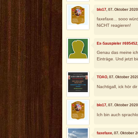
blo17
, 07. Oktober 202
faxefaxe... sooo wür
NiCHT reagieren!
Ex-Sauspieler #695452
Genau das meine ich,
Einträge. Und jetzt bi
TOAO
, 07. Oktober 202
Nachtigall, ick hör d
blo17
, 07. Oktober 202
Ich bin auch sprachl
faxefaxe
, 07. Oktober 