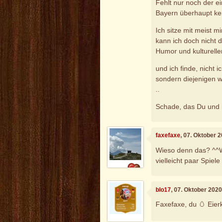
Fehlt nur noch der e
Bayern überhaupt ke
Ich sitze mit meist 
kann ich doch nicht 
Humor und kulturellen
und ich finde, nicht
sondern diejenigen w
..
Schade, das Du und i
faxefaxe
, 07. Oktober 
Wieso denn das? ^^W
vielleicht paar Spiel
blo17
, 07. Oktober 202
Faxefaxe, du 🥚 Eierk