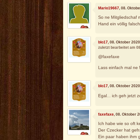
Mario19667
, 08. Oktob
So ne Mitgliedschaf m
Hand ein völlig falsc
blo17
, 08. Oktober 202
zuletzt bearbeitet am 0
@faxefaxe
Lass einfach mal ne 
blo17
, 08. Oktober 202
Egal... ich geh jetzt
faxefaxe
, 08. Oktober 
Ich habe wie so oft 
Der Czecker hat gefra
Ein paar haben ihm g