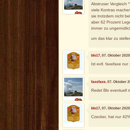
Abstruser Vergleich ^^
viele Kontras machen
sie trotzdem nicht bel
aber 62 Prozent Lege
immer zu ungemütlic
um das klar zu stell
blo17
, 07. Oktober 202
Ist evtl. faxefaxe nu
faxefaxe
, 07. Oktober 
Redet Blo eventuell
blo17
, 07. Oktober 202
Czecker, hat nur 42