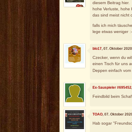
diesem Beitrag hier.
hohe Verluste, hohe 
das sind meist nicht 
falls ich mich täusch
lege etwas weniger :-
blo17
, 07. Oktober 202
Czecker, wenn du wil
einen Tisch für uns a
Deppen einfach vom 
Ex-Sauspieler #695452
Feindbild beim Schaf
TOAO
, 07. Oktober 202
Hab sogar "Freundsch