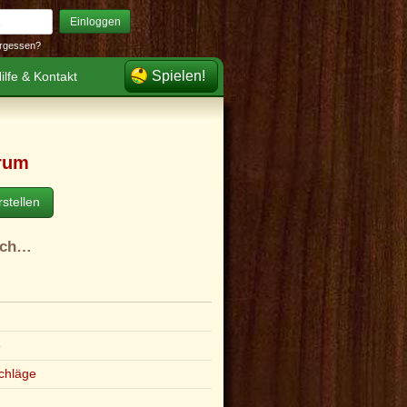
Einloggen
rgessen?
Spielen!
ilfe & Kontakt
rum
stellen
ach…
e
chläge