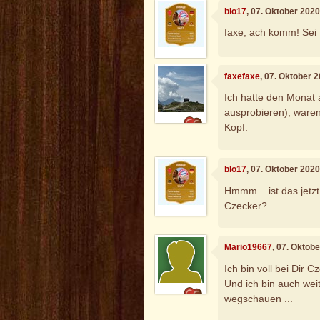
blo17
, 07. Oktober 202
faxe, ach komm! Sei f
faxefaxe
, 07. Oktober 
Ich hatte den Monat 
ausprobieren), waren 
Kopf.
blo17
, 07. Oktober 202
Hmmm... ist das jetzt
Czecker?
Mario19667
, 07. Oktob
Ich bin voll bei Dir C
Und ich bin auch wei
wegschauen ...