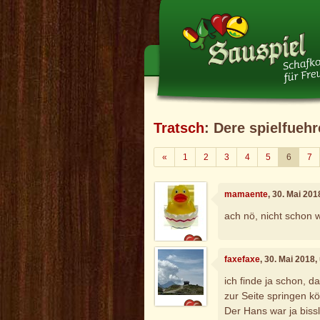
Tratsch
: Dere spielfuehr
Zurück
«
1
2
3
4
5
6
7
mamaente
, 30. Mai 20
ach nö, nicht schon wi
faxefaxe
, 30. Mai 2018
ich finde ja schon, d
zur Seite springen kö
Der Hans war ja bissl 