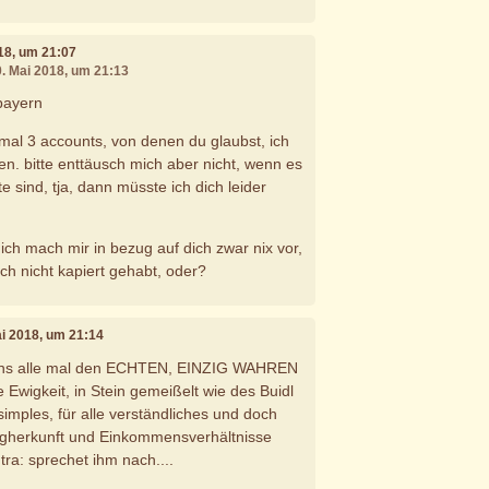
018, um 21:07
0. Mai 2018, um 21:13
bayern
e mal 3 accounts, von denen du glaubst, ich
en. bitte enttäusch mich aber nicht, wenn es
 sind, tja, dann müsste ich dich leider
ich mach mir in bezug auf dich zwar nix vor,
ich nicht kapiert gehabt, oder?
ai 2018, um 21:14
 uns alle mal den ECHTEN, EINZIG WAHREN
le Ewigkeit, in Stein gemeißelt wie des Buidl
imples, für alle verständliches und doch
ngherkunft und Einkommensverhältnisse
a: sprechet ihm nach....