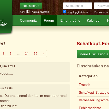
Spielername
Passwort
Registrieren
oder
Login aktivieren
Passwort ve
eingeloggt bleiben
Community
Forum
Ehrentribüne
Kalender
H
er!
Schafkopf-Fo
Weiter
8
9
…
14
15
»
neue Diskussion er
Einschränken n
18, um 17:01
eder.....
Kategorien
Tratsch
, um 17:04
Schafkopf-Strategi
ass Du erst einmal der lea im nachbarthread
Verbesserungsvors
nntest!
fies zu ihr!
Fehlerberichte