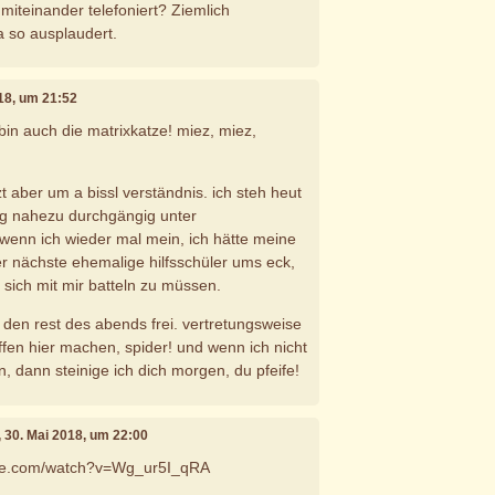
miteinander telefoniert? Ziemlich
a so ausplaudert.
018, um 21:52
h bin auch die matrixkatze! miez, miez,
tzt aber um a bissl verständnis. ich steh heut
g nahezu durchgängig unter
wenn ich wieder mal mein, ich hätte meine
 nächste ehemalige hilfsschüler ums eck,
 sich mit mir batteln zu müssen.
r den rest des abends frei. vertretungsweise
ffen hier machen, spider! und wenn ich nicht
, dann steinige ich dich morgen, du pfeife!
, 30. Mai 2018, um 22:00
ube.com/watch?v=Wg_ur5I_qRA