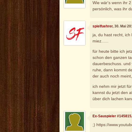
Wie wär's wenn ihr 2 
persönlich, was ihr d
spielfuehrer
, 30. Mai 2
ja, du hast recht, ic
miez......
für heute bitte ich je
schon den ganzen ta
dauerbeschuss. und 
ruhe, dann kommt der
der auch noch meint,
ich nehm mir jetzt fü
kannst du jetzt den a
über dich lachen kann
Ex-Sauspieler #145815
;) https://www.yout