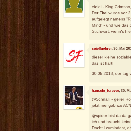
eieiei - King Crimson
Der Titel wurde vor 
aufgelegt namens "Ra
Mind" - und wie das 
Stichwort, wenn's hie
spielfuehrer
, 30. Mai 2
dieser kleine soziald
das ist hart!
30.05.2018, der tag 
hansolo_forever
, 30. M
@Schnalli - geiler Ro
jetzt mei gabnze AC/
@spider bist da da ga
ich und braucht kein
Dacht i zumindest, abe