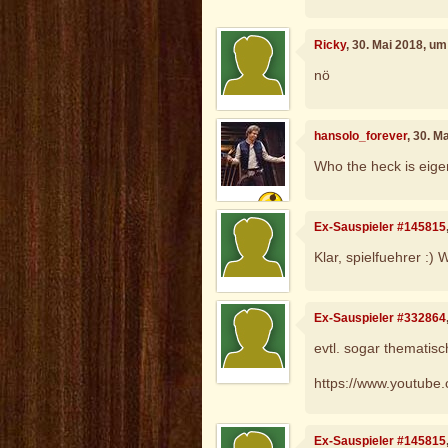
Ricky
, 30. Mai 2018, u
nö
hansolo_forever
, 30. M
Who the heck is eige
Ex-Sauspieler #145815
Klar, spielfuehrer :) 
Ex-Sauspieler #332864
evtl. sogar thematis
https://www.youtub
Ex-Sauspieler #145815