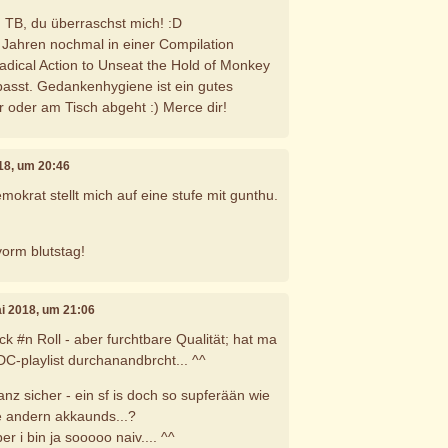
, TB, du überraschst mich! :D
2 Jahren nochmal in einer Compilation
dical Action to Unseat the Hold of Monkey
passt. Gedankenhygiene ist ein gutes
r oder am Tisch abgeht :) Merce dir!
018, um 20:46
emokrat stellt mich auf eine stufe mit gunthu.
vorm blutstag!
ai 2018, um 21:06
ck #n Roll - aber furchtbare Qualität; hat ma
DC-playlist durchanandbrcht... ^^
nz sicher - ein sf is doch so supferään wie
e andern akkaunds...?
r i bin ja sooooo naiv.... ^^