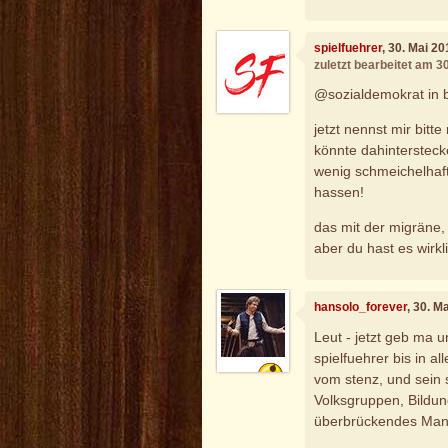
spielfuehrer
, 30. Mai 2
zuletzt bearbeitet am 3
@sozialdemokrat in 
jetzt nennst mir bitt
könnte dahintersteck
wenig schmeichelhafte
hassen!
das mit der migräne, 
aber du hast es wirkl
hansolo_forever
, 30. M
Leut - jetzt geb ma
spielfuehrer bis in al
vom stenz, und sein s
Volksgruppen, Bildu
überbrückendes Mantr