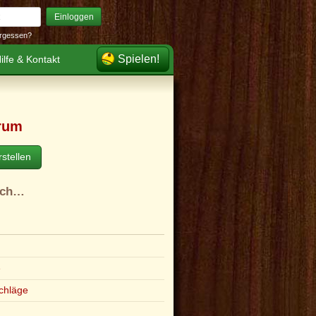
Einloggen
rgessen?
Spielen!
ilfe & Kontakt
rum
stellen
ach…
e
chläge