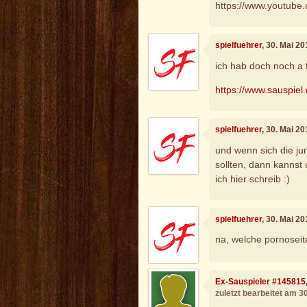
https://www.youtub
spielfuehrer
, 30. Mai 2
ich hab doch noch a 
https://www.sauspiel
spielfuehrer
, 30. Mai 2
und wenn sich die ju
sollten, dann kannst
ich hier schreib :)
spielfuehrer
, 30. Mai 2
na, welche pornoseit
Ex-Sauspieler #145815
zuletzt bearbeitet am 3