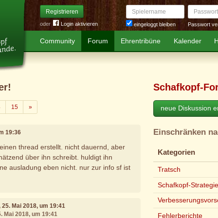
Spielername
Passwort
Registrieren
oder
Login aktivieren
Passwort ve
eingeloggt bleiben
Community
Forum
Ehrentribüne
Kalender
H
er!
Schafkopf-Fo
Weiter
4
15
»
neue Diskussion er
Einschränken n
um 19:36
 einen thread erstellt. nicht dauernd, aber
Kategorien
ätzend über ihn schreibt. huldigt ihn
ne ausladung eben nicht. nur zur info sf ist
Tratsch
Schafkopf-Strategi
Verbesserungsvors
, 25. Mai 2018, um 19:41
5. Mai 2018, um 19:41
Fehlerberichte