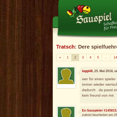
Tratsch
: Dere spielfuehr
Zurück
«
1
2
3
4
5
…
1
luggi48
, 25. Mai 2018, 
wer für einen spieler
immer wieder wertsch
dadurch . da passt ei
kein freund von mir.
Ex-Sauspieler #145815
zuletzt bearbeitet am 2