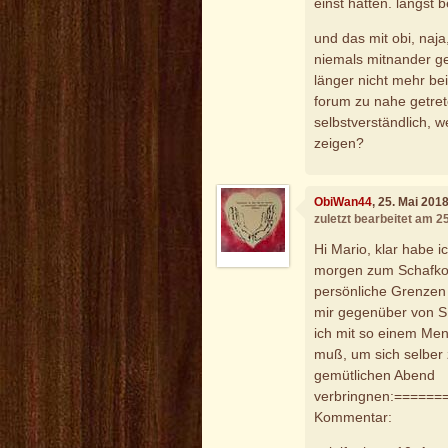
einst hatten. längst b
und das mit obi, naj
niemals mitnander ge
länger nicht mehr be
forum zu nahe getret
selbstverständlich, w
zeigen?
ObiWan44
, 25. Mai 201
zuletzt bearbeitet am 2
Hi Mario, klar habe 
morgen zum Schafkop
persönliche Grenzen
mir gegenüber von S
ich mit so einem Me
muß, um sich selber 
gemütlichen Abend
verbringnen:=====
Kommentar: