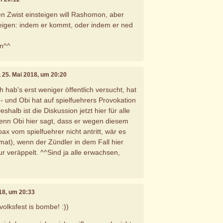
ren Zwist einsteigen will Rashomon, aber
 zeigen: indem er kommt, oder indem er ned
dn^^
, 25. Mai 2018, um 20:20
ch hab's erst weniger öffentlich versucht, hat
 - und Obi hat auf spielfuehrers Provokation
eshalb ist die Diskussion jetzt hier für alle
enn Obi hier sagt, dass er wegen diesem
ax vom spielfuehrer nicht antritt, wär es
mat), wenn der Zündler in dem Fall hier
nur veräppelt. ^^Sind ja alle erwachsen,
018, um 20:33
 volksfest is bombe! :))