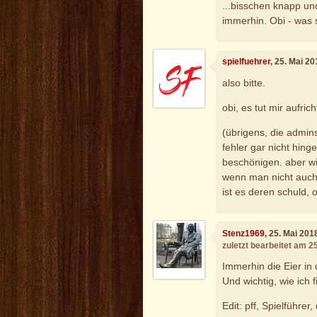
...bisschen knapp un
immerhin. Obi - was
spielfuehrer
, 25. Mai 2
also bitte.
obi, es tut mir aufric
(übrigens, die admin
fehler gar nicht hinge
beschönigen. aber wi
wenn man nicht auch 
ist es deren schuld, 
Stenz1969
, 25. Mai 201
zuletzt bearbeitet am 2
Immerhin die Eier in 
Und wichtig, wie ich
Edit: pff, Spielführe