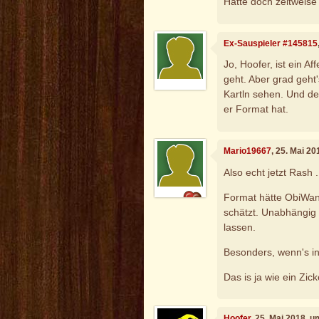
Hatte doch zeitweise
Ex-Sauspieler #145815
Jo, Hoofer, ist ein Af
geht. Aber grad geht
Kartln sehen. Und de
er Format hat.
Mario19667
, 25. Mai 2
Also echt jetzt Rash .
Format hätte ObiWan
schätzt. Unabhängig
lassen.
Besonders, wenn's in 
Das is ja wie ein Zick
Hoofer
, 25. Mai 2018, 