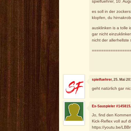
spielfuehrer, 10. Au
es soll in der zocker
klopfen, du hirnakroba
ausklinken is a tolle
gar nicht einzuklinke
nicht der allerhellst
================
spielfuehrer
, 25. Mai 2
geht natürlich gar nich
Ex-Sauspieler #145815
Jo, find den Kommenta
Kick-Reflex voll auf d
https://youtu.be/LB