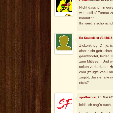
Nicht dass ich in eu
w i e soll sf Format
kommt??
Ihr werd`s scho rich
Ex-Sauspieler #145815
Zickenkrieg :D - jo, i
aber nicht gefruchtet
geantwortet, leider. D
zum Mitlesen. Und w
selten verkorksten Ho
cool (zeugte von For
zugibt, dass er alle 
nicht?
spielfuehrer
, 25. Mai 2
leidl, ich sag´s euch,