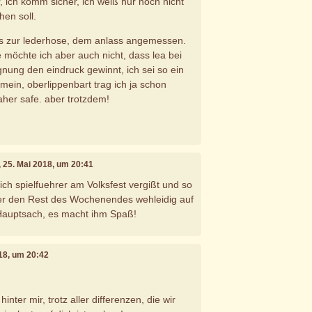
ar, ich komm sicher, ich weiß nur noch nicht
hen soll.
its zur lederhose, dem anlass angemessen.
 möchte ich aber auch nicht, dass lea bei
nung den eindruck gewinnt, ich sei so ein
mein, oberlippenbart trag ich ja schon
her safe. aber trotzdem!
, 25. Mai 2018, um 20:41
 sich spielfuehrer am Volksfest vergißt und so
 er den Rest des Wochenendes wehleidig auf
 Hauptsach, es macht ihm Spaß!
018, um 20:42
hinter mir, trotz aller differenzen, die wir