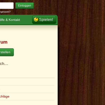
Einloggen
rgessen?
Spielen!
ilfe & Kontakt
rum
stellen
ach…
e
chläge