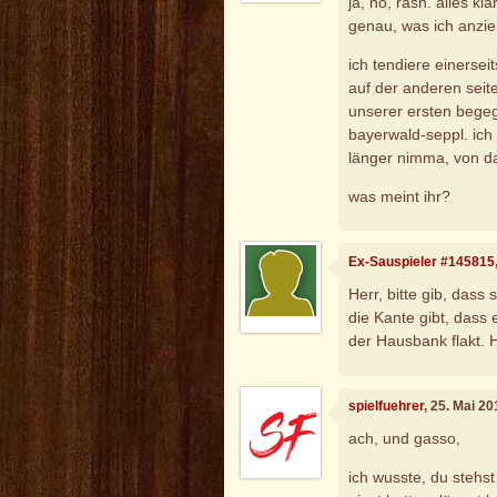
ja, nö, rash. alles kl
genau, was ich anzie
ich tendiere einerse
auf der anderen seite
unserer ersten begeg
bayerwald-seppl. ich 
länger nimma, von da
was meint ihr?
Ex-Sauspieler #145815
Herr, bitte gib, dass
die Kante gibt, dass
der Hausbank flakt.
spielfuehrer
, 25. Mai 2
ach, und gasso,
ich wusste, du stehst 