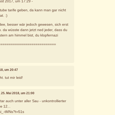
gust 2017, um 17:29 -
stube tarife geben, da kann man gar nicht
t. :)
 idee, besser wär jedoch gewesen, sich erst
n. da wüsste dann jetzt ned jeder, dass du
e stern am himmel bist, du klopfernazi
============================
018, um 20:47
t. tut mir leid!
, 25. Mai 2018, um 21:00
r auch unter aller Sau - unkontrollierter
ie 12...
Bni_-tMNs?t=51s