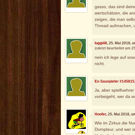
gasso, das sind dei
wertschätzen, die a
zeigen, die man selbst
Thread aufmachen, u
luggi48
, 25. Mai 2018, 
zuletzt bearbeitet am 2
nein ich lege auf so
nicht.
Ex-Sauspieler #145815
Ja, aber spielfuehrer
vorbeigeht, wer da w
Hoofer
, 25. Mai 2018, 
Wie im Zirkus die Nu
Dompteur, und wer i