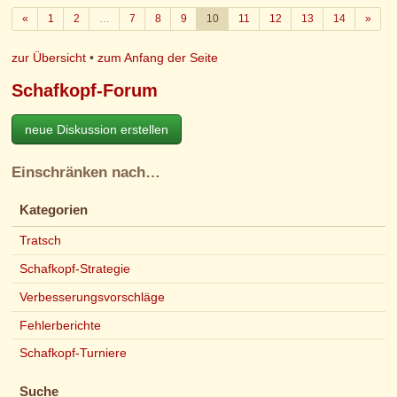
Zurück
Weite
«
1
2
…
7
8
9
10
11
12
13
14
»
zur Übersicht
•
zum Anfang der Seite
Schafkopf-Forum
neue Diskussion erstellen
Einschränken nach…
Kategorien
Tratsch
Schafkopf-Strategie
Verbesserungsvorschläge
Fehlerberichte
Schafkopf-Turniere
Suche