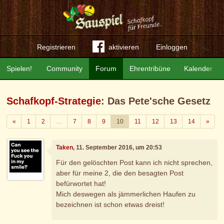
Registrieren
aktivieren
Einloggen
Spielen!
Community
Forum
Ehrentribüne
Kalender
Schafkopf-Strategie
: Das Pete'sche Gesetz
Zurück
Weite
«
1
2
…
7
8
9
10
11
12
13
14
»
Taken
, 11. September 2016, um 20:53
Für den gelöschten Post kann ich nicht sprechen,
aber für meine 2, die den besagten Post
befürwortet hat!
Mich deswegen als jämmerlichen Haufen zu
bezeichnen ist schon etwas dreist!