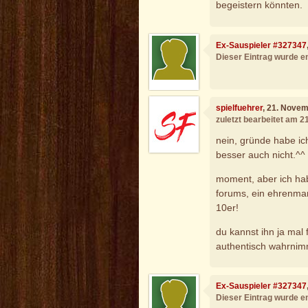
begeistern könnten.
Ex-Sauspieler #327347
Dieser Eintrag wurde en
spielfuehrer
, 21. Nove
zuletzt bearbeitet am 
nein, gründe habe ich
besser auch nicht.^^
moment, aber ich ha
forums, ein ehrenman
10er!
du kannst ihn ja mal 
authentisch wahrnim
Ex-Sauspieler #327347
Dieser Eintrag wurde en