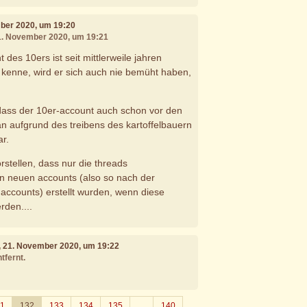
mber 2020, um 19:20
21. November 2020, um 19:21
 des 10ers ist seit mittlerweile jahren
n kenne, wird er sich auch nie bemüht haben,
dass der 10er-account auch schon vor den
n aufgrund des treibens des kartoffelbauern
ar.
rstellen, dass nur die threads
n neuen accounts (also so nach der
 accounts) erstellt wurden, wenn diese
rden....
, 21. November 2020, um 19:22
tfernt.
1
132
133
134
135
…
140