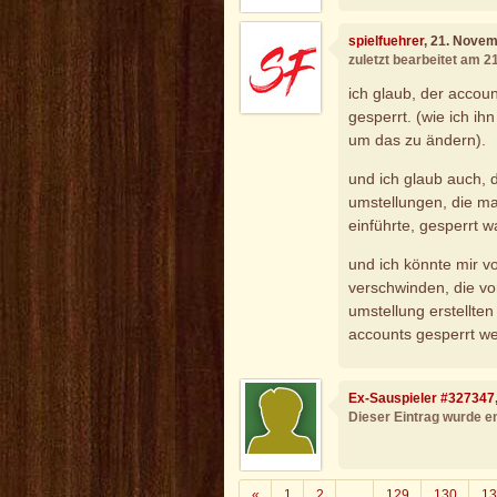
spielfuehrer
, 21. Nove
zuletzt bearbeitet am 
ich glaub, der account
gesperrt. (wie ich ih
um das zu ändern).
und ich glaub auch, 
umstellungen, die ma
einführte, gesperrt w
und ich könnte mir vo
verschwinden, die vo
umstellung erstellten
accounts gesperrt we
Ex-Sauspieler #327347
Dieser Eintrag wurde en
Zurück
«
1
2
…
129
130
13