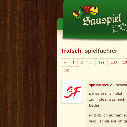
Tratsch
: spielfuehrer
Zurück
«
1
2
…
129
130
13
Weiter
141
»
spielfuehrer
, 21. Nove
ich sehe mich jetzt m
zumindest was mich b
bedarf.
und ob ich authentisc
sind, ist mir ehrlich 