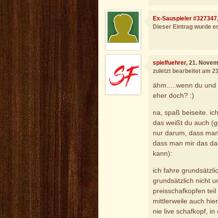
Ex-Sauspieler #327347
Dieser Eintrag wurde en
spielfuehrer
, 21. Nove
zuletzt bearbeitet am 
ähm.....wenn du und 
eher doch? :)
na, spaß beiseite. ic
das weißt du auch (g
nur darum, dass man 
dass man mir das dan
kann):
ich fahre grundsätzlic
grundsätzlich nicht 
preisschafkopfen tei
mittlerweile auch hie
nie live schafkopf, i