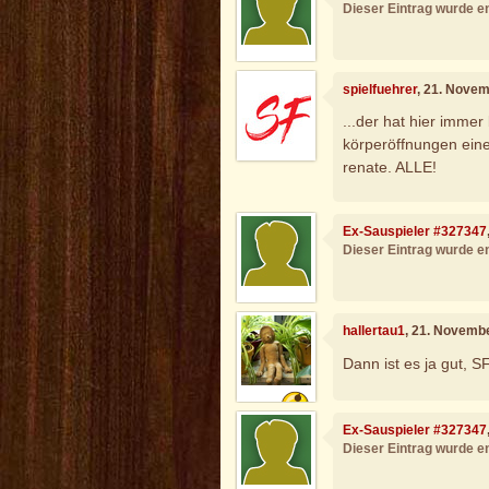
Dieser Eintrag wurde en
spielfuehrer
, 21. Nove
...der hat hier immer
körperöffnungen eine
renate. ALLE!
Ex-Sauspieler #327347
Dieser Eintrag wurde en
hallertau1
, 21. Novemb
Dann ist es ja gut, S
Ex-Sauspieler #327347
Dieser Eintrag wurde en