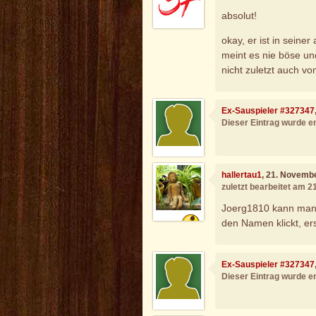
absolut!
okay, er ist in seiner
meint es nie böse und
nicht zuletzt auch von
Ex-Sauspieler #327347
Dieser Eintrag wurde en
hallertau1
, 21. Novemb
zuletzt bearbeitet am 
Joerg1810 kann man 
den Namen klickt, er
Ex-Sauspieler #327347
Dieser Eintrag wurde en