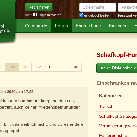
Spielername
Passwort
Registrieren
oder
Login aktivieren
Passwort ve
eingeloggt bleiben
Community
Forum
Ehrentribüne
Kalender
H
Schafkopf-Fo
1
132
133
134
135
…
140
neue Diskussion er
Einschränken n
mber 2020, um 17:55
Kategorien
it keinem von hier im krieg, so dass es,
Tratsch
etrifft, auch keiner "friedensbemühungen"
Schafkopf-Strategi
h bin, das weiß ich nicht. und ob es andere
Verbesserungsvors
gesagt egal.
Fehlerberichte