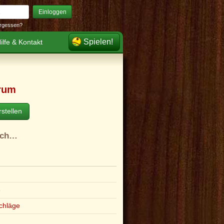
Einloggen
rgessen?
Spielen!
ilfe & Kontakt
rum
stellen
ach…
e
chläge