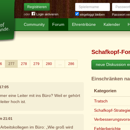
Spielername
Passwort
Registrieren
oder
Login aktivieren
Passwort ve
eingeloggt bleiben
Community
Forum
Ehrentribüne
Kalender
H
Schafkopf-Fo
6
277
278
279
280
…
286
neue Diskussion er
Einschränken n
 17:05
Kategorien
mer eine Leiter mit ins Büro? Weil er gehört
Tratsch
leiter hoch ist.
Schafkopf-Strategi
um 21:01
Verbesserungsvors
 Arbeitskollegen im Büro: „Wie groß wird
Fehlerberichte