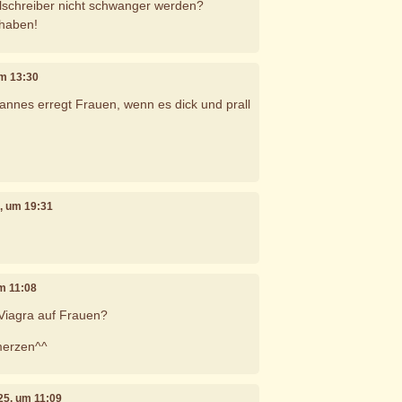
schreiber nicht schwanger werden?
 haben!
um 13:30
annes erregt Frauen, wenn es dick und prall
5, um 19:31
um 11:08
Viagra auf Frauen?
merzen^^
025, um 11:09