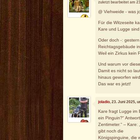
zuletzt bearbeitet am 2
@ Viehweide - was jol
Für die Witzeseite ka
Kare und Lugge sind 
Oder doch -: gester
Reichtagsgebäude in
Weil ein Zirkus kein 
Und warum vor diese
Damit es nicht so la
hinaus geworfen wird
Das war es jetzt!
joladio
, 23. Juni 2025, 
Kare fragt Lugge im B
ein Pinguin?“ Antwor
Zentimeter.“ – Kare: 
gibt noch die
Königspinguine, die 