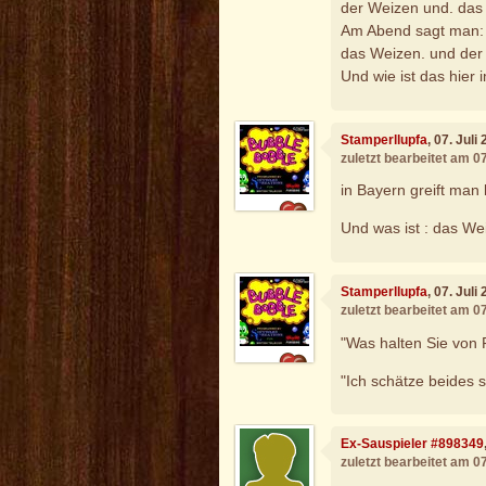
der Weizen und. das
Am Abend sagt man:
das Weizen. und der
Und wie ist das hier
Stamperllupfa
, 07. Jul
zuletzt bearbeitet am 0
in Bayern greift man 
Und was ist : das We
Stamperllupfa
, 07. Jul
zuletzt bearbeitet am 0
"Was halten Sie von 
"Ich schätze beides s
Ex-Sauspieler #898349
zuletzt bearbeitet am 07