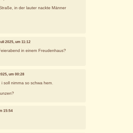
traße, in der lauter nackte Männer
 Juli 2025, um 11:12
Feierabend in einem Freudenhaus?
i 2025, um 00:28
 i soll nimma so schwa hem.
brunzen?
um 15:54