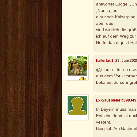
antwortet Lugge. „Und
„Nun ja, es
gibt noch Kaiserping
aber das
sind wirklich die gr
ich auf dem Weg zur 
Hoffe das er jetzt Hall
hallertau1
, 23. Juni 20
@joladio - für so etwa
aus dem Vor - vorher
bekämst du sehr gro
Ex-Sauspieler #898349
In Bayern muss man 
Entscheidend ist do
vesteht.
Beispiel :Am Nachmit