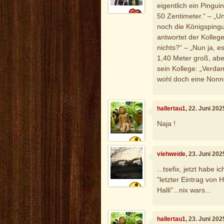
eigentlich ein Pingui
50 Zentimeter.“ – „Un
noch die Königspingu
antwortet der Kollege
nichts?“ – „Nun ja, e
1,40 Meter groß, aber
sein Kollege: „Verda
wohl doch eine Nonn
hallertau1
, 22. Juni 20
Naja !
viehweide
, 23. Juni 20
...tsefix, jetzt habe 
"letzter Eintrag von H
Halli"...nix wars...
hallertau1
, 23. Juni 20