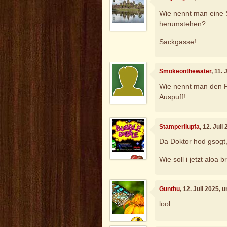
Wie nennt man eine S
herumstehen?
Sackgasse!
Smokeonthewater
, 11.
Wie nennt man den 
Auspuff!
Stamperllupfa
, 12. Jul
Da Doktor hod gsogt,
Wie soll i jetzt aloa 
Gunthu
, 12. Juli 2025, 
lool