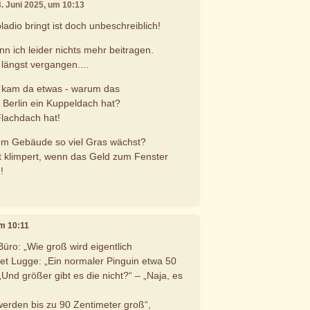
3. Juni 2025, um 10:13
adio bringt ist doch unbeschreiblich!
nn ich leider nichts mehr beitragen.
längst vergangen....
n kam da etwas - warum das
 Berlin ein Kuppeldach hat?
Flachdach hat!
m Gebäude so viel Gras wächst?
ut klimpert, wenn das Geld zum Fenster
!
um 10:11
üro: „Wie groß wird eigentlich
tet Lugge: „Ein normaler Pinguin etwa 50
„Und größer gibt es die nicht?“ – „Naja, es
werden bis zu 90 Zentimeter groß“,