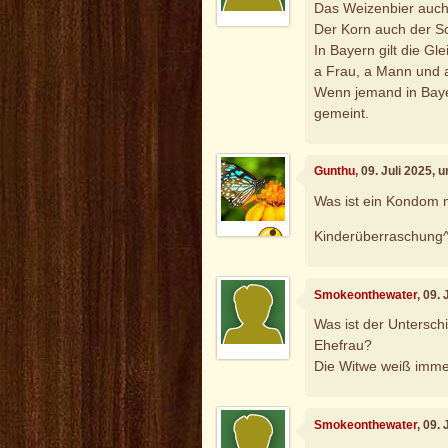
Das Weizenbier auch
Der Korn auch der Sc
In Bayern gilt die Gl
a Frau, a Mann und a
Wenn jemand in Baye
gemeint.
Gunthu
, 09. Juli 2025, 
Was ist ein Kondom 
Kinderüberraschung
Smokeonthewater
, 09.
Was ist der Untersch
Ehefrau?
Die Witwe weiß immer
Smokeonthewater
, 09.