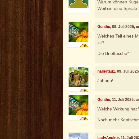
Warum können Kugel
Weil sie eine Spirale
Gunthu
, 09. Juli 2025, 
Welches Teil eines M
ist?
Die Brieftasche^^
hallertau1
, 09. Juli 202
Juhuuu!
Gunthu
, 11. Juli 2025, 
Welche Wirkung hat 
Noch mehr Kopfsch
LadyAngkor
, 11. Juli 2