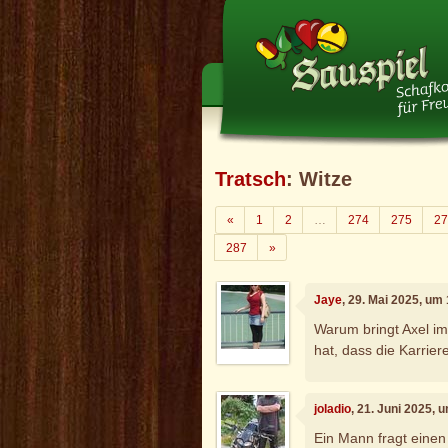
Tratsch
: Witze
Zurück
«
1
2
…
274
275
27
Weiter
287
»
Jaye
, 29. Mai 2025, um
Warum bringt Axel im
hat, dass die Karriere
joladio
, 21. Juni 2025, 
Ein Mann fragt einen