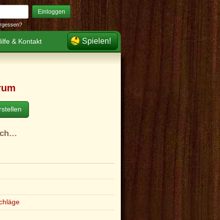
Einloggen
rgessen?
Spielen!
ilfe & Kontakt
rum
stellen
ach…
e
chläge