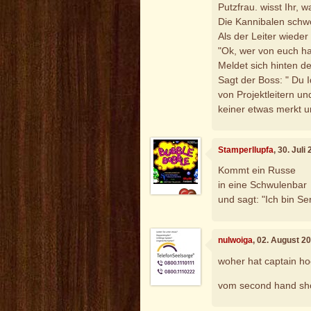
Putzfrau. wisst Ihr, 
Die Kannibalen schwo
Als der Leiter wieder
"Ok, wer von euch ha
Meldet sich hinten der
Sagt der Boss: " Du I
von Projektleitern un
keiner etwas merkt u
Stamperllupfa
, 30. Jul
Kommt ein Russe
in eine Schwulenbar
und sagt: "Ich bin Ser
nulwoiga
, 02. August 2
woher hat captain h
vom second hand sh