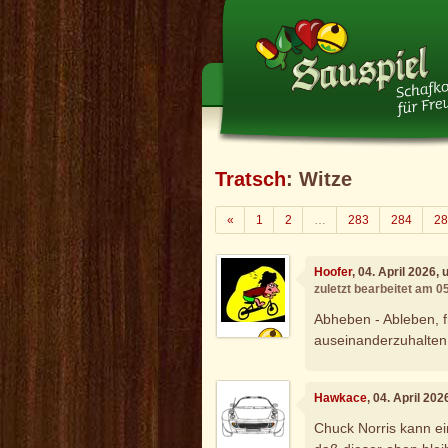
Tratsch
: Witze
Zurück
«
1
2
…
283
284
28
Hoofer
, 04. April 2026,
zuletzt bearbeitet am 0
Abheben - Ableben, f
auseinanderzuhalten
Hawkace
, 04. April 20
Chuck Norris kann e