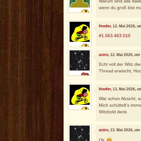
Warum sind alle Ital
wenn du groß bist mu
Hoofer
, 12. Mai 2026, 
#1.563.463.010
astro
, 12. Mai 2026, um
Echt voll der Witz d
Thread erwischt, Ho
Hoofer
, 13. Mai 2026, 
War schon Absicht, a
Mich schüttelt's imm
Witzbold denk.
astro
, 13. Mai 2026, um
Ok