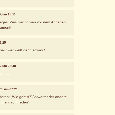
26, um 15:11
s Tages: Was macht man vor dem Abheben
tament!
19:25
 bei / wer weiß denn sowas /
26, um 22:48
 mir...
026, um 07:21
nderen: „Wie geht‘s?“Antwortet der andere
 können nicht reden"