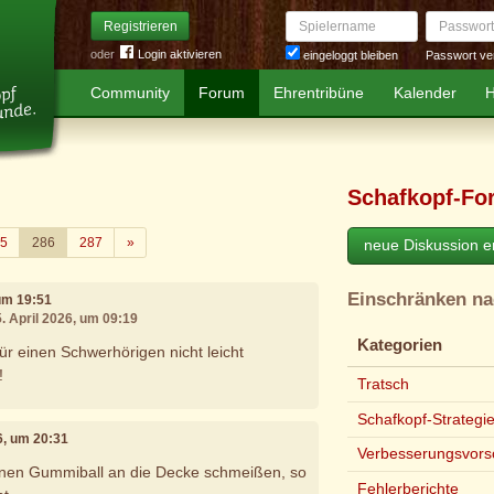
Spielername
Passwort
Registrieren
oder
Login aktivieren
Passwort ve
eingeloggt bleiben
Community
Forum
Ehrentribüne
Kalender
H
Schafkopf-Fo
Weiter
5
286
287
»
neue Diskussion er
Einschränken n
 um 19:51
5. April 2026, um 09:19
Kategorien
ür einen Schwerhörigen nicht leicht
!
Tratsch
Schafkopf-Strategi
26, um 20:31
Verbesserungsvors
inen Gummiball an die Decke schmeißen, so
Fehlerberichte