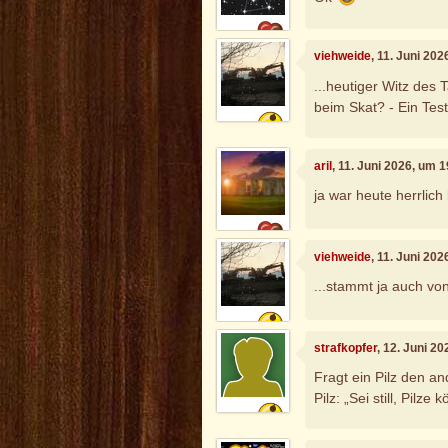
viehweide
, 11. Juni 20
...heutiger Witz de
beim Skat? - Ein Tes
aril
, 11. Juni 2026, um 
ja war heute herrlich
viehweide
, 11. Juni 20
...stammt ja auch von
strafkopfer
, 12. Juni 2
Fragt ein Pilz den a
Pilz: „Sei still, Pilze