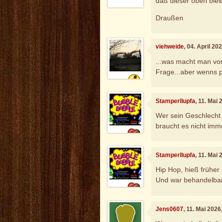
daß dieser oben bleib
Draußen
viehweide
, 04. April 2
...was macht man vo
Frage...aber wenns pr
Stamperllupfa
, 11. Mai
Wer sein Geschlecht 
braucht es nicht imm
Stamperllupfa
, 11. Mai
Hip Hop, hieß früher 
Und war behandelbar
Jens0607
, 11. Mai 202