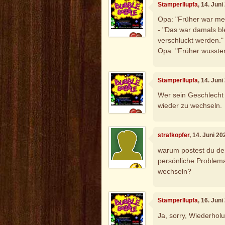
Stamperllupfa
, 14. Jun
Opa: "Früher war me
- "Das war damals bl
verschluckt werden."
Opa: "Früher wussten
Stamperllupfa
, 14. Jun
Wer sein Geschlecht 
wieder zu wechseln.
strafkopfer
, 14. Juni 2
warum postest du den
persönliche Problema
wechseln?
Stamperllupfa
, 16. Jun
Ja, sorry, Wiederholu