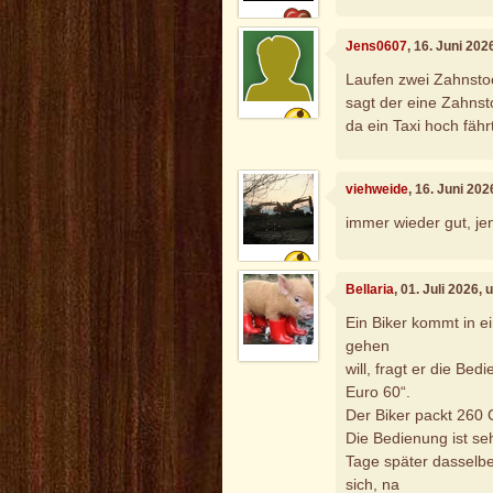
Jens0607
, 16. Juni 20
Laufen zwei Zahnstoc
sagt der eine Zahns
da ein Taxi hoch fähr
viehweide
, 16. Juni 20
immer wieder gut, je
Bellaria
, 01. Juli 2026,
Ein Biker kommt in ei
gehen
will, fragt er die Be
Euro 60“.
Der Biker packt 260 
Die Bedienung ist seh
Tage später dasselbe
sich, na