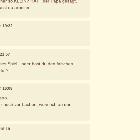
iener so KLEIN? HATT der Papa gesagt,
sst du arbeiten
um 19:22
 21:57
ieses Spiel…oder hast du den falschen
ofer?
um 16:08
stro.
er noch vor Lachen, wenn ich an den
 18:18