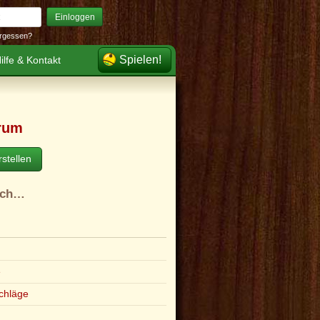
Einloggen
rgessen?
Spielen!
ilfe & Kontakt
rum
stellen
ach…
e
chläge