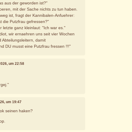
was aus der geworden ist?"
eren, mit der Sache nichts zu tun haben.
 weg ist, fragt der Kannibalen-Anfuehrer:
t die Putzfrau gefressen?"
 letzte ganz kleinlaut: "Ich war es."
diot, wir ernaehren uns seit vier Wochen
d Abteilungsleitern, damit
nd DU musst eine Putzfrau fressen !!!"
i 2026, um 22:58
gej."
026, um 19:47
ook seinen haken?
op.