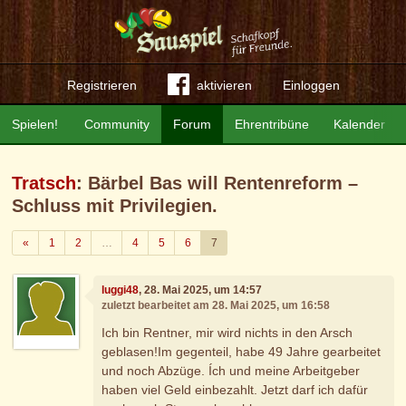
Registrieren
aktivieren
Einloggen
Spielen!
Community
Forum
Ehrentribüne
Kalender
Tratsch
: Bärbel Bas will Rentenreform –
Schluss mit Privilegien.
Zurück
«
1
2
…
4
5
6
7
luggi48
, 28. Mai 2025, um 14:57
zuletzt bearbeitet am 28. Mai 2025, um 16:58
Ich bin Rentner, mir wird nichts in den Arsch
geblasen!Im gegenteil, habe 49 Jahre gearbeitet
und noch Abzüge. Ích und meine Arbeitgeber
haben viel Geld einbezahlt. Jetzt darf ich dafür