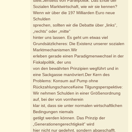
stellt:Jenseits von Parteipolitik: Das Ende der
Sozialen Marktwirtschaft, wie wir sie kennen?
Wenn wir über die 197 Milliarden Euro neue
Schulden
sprechen, sollten wir die Debatte über „links“,
„rechts“ oder „mitte“
hinter uns lassen. Es geht um etwas viel
Grundsätzlicheres: Die Existenz unserer sozialen
Marktmechanismen.Wir
erleben gerade einen Paradigmenwechsel in der
Fiskalpolitik, der uns
von den bewährten Prinzipien wegführt und in
eine Sackgasse manövriert.Der Kern des
Problems: Konsum auf Pump ohne
RückzahlungschanceKeine Tilgungsperspektive:
Wir nehmen Schulden in einer Größenordnung
auf, bei der von vornherein
klar ist, dass sie unter normalen wirtschaftlichen
Bedingungen niemals
getilgt werden können. Das Prinzip der
„Generationengerechtigkeit“ wird
hier nicht nur gedehnt, sondern abgeschafft.