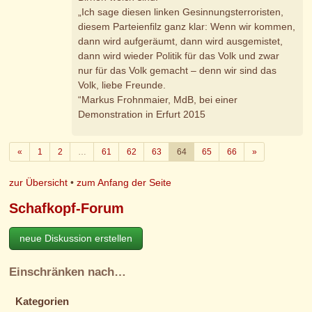
„Ich sage diesen linken Gesinnungsterroristen,
diesem Parteienfilz ganz klar: Wenn wir kommen,
dann wird aufgeräumt, dann wird ausgemistet,
dann wird wieder Politik für das Volk und zwar
nur für das Volk gemacht – denn wir sind das
Volk, liebe Freunde.
“Markus Frohnmaier, MdB, bei einer
Demonstration in Erfurt 2015
Zurück
Weiter
«
1
2
…
61
62
63
64
65
66
»
zur Übersicht
•
zum Anfang der Seite
Schafkopf-Forum
neue Diskussion erstellen
Einschränken nach…
Kategorien