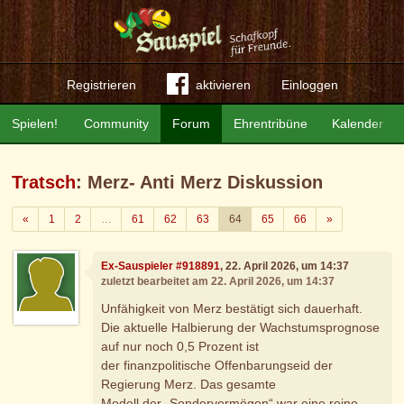
Registrieren
aktivieren
Einloggen
Spielen!
Community
Forum
Ehrentribüne
Kalender
Tratsch
: Merz- Anti Merz Diskussion
Zurück
Weiter
«
1
2
…
61
62
63
64
65
66
»
Ex-Sauspieler #918891
, 22. April 2026, um 14:37
zuletzt bearbeitet am 22. April 2026, um 14:37
Unfähigkeit von Merz bestätigt sich dauerhaft.
Die aktuelle Halbierung der Wachstumsprognose
auf nur noch 0,5 Prozent ist
der finanzpolitische Offenbarungseid der
Regierung Merz. Das gesamte
Modell der „Sondervermögen“ war eine reine