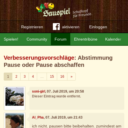
Registrieren
aktivieren
Einloggen
Spielen!
Community
Forum
Ehrentribüne
Kalender
Verbesserungsvorschläge
: Abstimmung
Pause oder Pause abschaffen
Weiter
1
2
3
4
…
15
16
»
soni-girl
, 07. Juli 2019, um 20:58
Dieser Eintrag wurde entfernt.
Al_Pha
, 07. Juli 2019, um 21:43
ich nicht. pausen bitte beibehalten. zumindest am