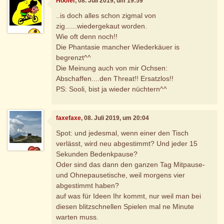
Hoofer
, 08. Juli 2019, um 19:59
..is doch alles schon zigmal von
zig......wiedergekaut worden.
Wie oft denn noch!!
Die Phantasie mancher Wiederkäuer is
begrenzt^^
Die Meinung auch von mir Ochsen:
Abschaffen....den Threat!! Ersatzlos!!
PS: Sooli, bist ja wieder nüchtern^^
faxefaxe
, 08. Juli 2019, um 20:04
Spot: und jedesmal, wenn einer den Tisch
verlässt, wird neu abgestimmt? Und jeder 15
Sekunden Bedenkpause?
Oder sind das dann den ganzen Tag Mitpause-
und Ohnepausetische, weil morgens vier
abgestimmt haben?
auf was für Ideen Ihr kommt, nur weil man bei
diesen blitzschnellen Spielen mal ne Minute
warten muss.