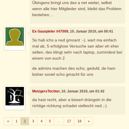
Übingens bringt uns des a net weiter, selbst
wenn alle hier Mitglieder sind, bleibt das Problem
bestehen....
Ex-Sauspieler #47009
, 10. Januar 2010, um 00:41
So hab ichs a ned gmoant :-), wart ma einfach
mal ab, 5 erfolglose Versuche san aber eh eher
selten, des klingt sehr nach laptop, zumindest bei
einem von euch 2
de admins machen des scho, geduld, de ham
bisher soviel scho gmacht für uns
MetzgersTochter
, 10. Januar 2010, um 01:42
da hast recht, aber a bisserl drängeln in die
richtige richtung schadet vielleicht ned ;-)
Zurück
Weiter
«
1
2
3
4
5
…
17
18
»