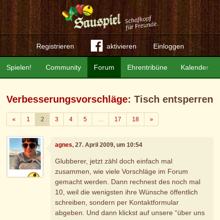
Registrieren
aktivieren
Einloggen
Spielen!
Community
Forum
Ehrentribüne
Kalender
Verbesserungsvorschläge
: Tisch entsperren
Zurück
Weiter
«
1
2
3
4
5
…
17
18
»
agnes
, 27. April 2009, um 10:54
Glubberer, jetzt zähl doch einfach mal
zusammen, wie viele Vorschläge im Forum
gemacht werden. Dann rechnest des noch mal
10, weil die wenigsten ihre Wünsche öffentlich
schreiben, sondern per Kontaktformular
abgeben. Und dann klickst auf unsere “über uns