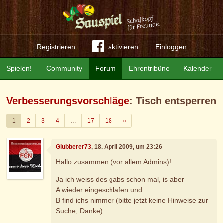
Registrieren
aktivieren
Einloggen
Spielen!
Community
Forum
Ehrentribüne
Kalender
Verbesserungsvorschläge
: Tisch entsperren
Weiter
1
2
3
4
…
17
18
»
Glubberer73
, 18. April 2009, um 23:26
Hallo zusammen (vor allem Admins)!
Ja ich weiss des gabs schon mal, is aber
A wieder eingeschlafen und
B find ichs nimmer (bitte jetzt keine Hinweise zur
Suche, Danke)