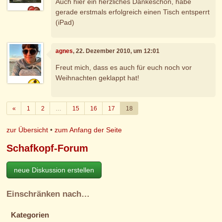
Auch hier ein herzliches Dankeschön, habe
gerade erstmals erfolgreich einen Tisch entsperrt
(iPad)
agnes
, 22. Dezember 2010, um 12:01
Freut mich, dass es auch für euch noch vor
Weihnachten geklappt hat!
Zurück
«
1
2
…
15
16
17
18
zur Übersicht
•
zum Anfang der Seite
Schafkopf-Forum
neue Diskussion erstellen
Einschränken nach…
Kategorien