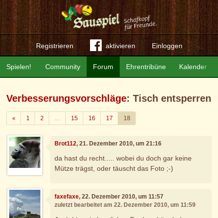
Registrieren
aktivieren
Einloggen
Spielen!
Community
Forum
Ehrentribüne
Kalender
Verbesserungsvorschläge
: Tisch entsperren
Zurück
«
1
2
…
15
16
17
18
Brot112
, 21. Dezember 2010, um 21:16
da hast du recht..... wobei du doch gar keine
Mütze trägst, oder täuscht das Foto ;-)
faxefaxe
, 22. Dezember 2010, um 11:57
zuletzt bearbeitet am 22. Dezember 2010, um 11:59