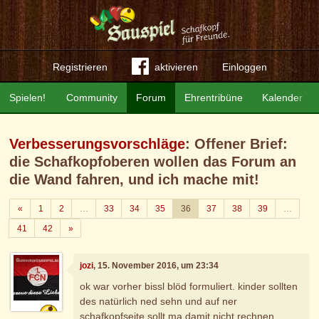
Registrieren
aktivieren
Einloggen
Spielen!
Community
Forum
Ehrentribüne
Kalender
Verbesserungsvorschläge
: Offener Brief:
die Schafkopfoberen wollen das Forum an
die Wand fahren, und ich mache mit!
Zurück
«
1
2
…
33
34
35
36
37
38
39
…
Weiter
41
42
»
jozi
, 15. November 2016, um 23:34
ok war vorher bissl blöd formuliert. kinder sollten
des natürlich ned sehn und auf ner
schafkopfseite sollt ma damit nicht rechnen