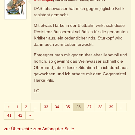
DAS fuhsewasser hat mich gegen jegliche Kritik
resistent gemacht.
Mit etwas Härke in der Blutbahn wirkt sich diese
Resistenz äussererst schädlich für die genannten
Kritiker aus, ein ordentlicher nds. Sturkopf wird
dann auch zum Leben erweckt.
Entgegnet man mir gegenüber aber liebevoll und
höflich, so gewinnt das Weihwasser schnell die
Oberhand, aber dieser Situation bin ich durchaus
gewachsen und ich arbeite mit dem Gegenmittel
Härke Pils.
LG
Zurück
«
1
2
…
33
34
35
36
37
38
39
…
Weiter
41
42
»
zur Übersicht
•
zum Anfang der Seite