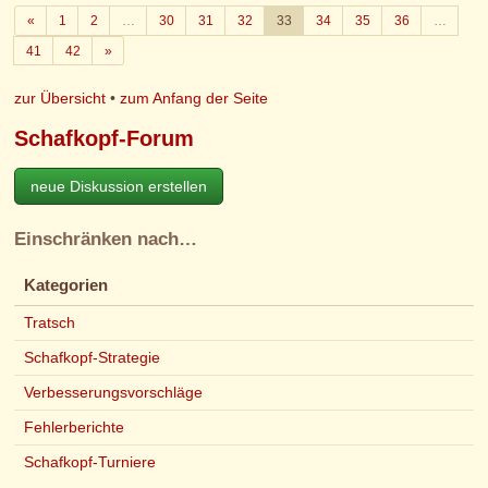
Zurück
«
1
2
…
30
31
32
33
34
35
36
…
Weiter
41
42
»
zur Übersicht
•
zum Anfang der Seite
Schafkopf-Forum
neue Diskussion erstellen
Einschränken nach…
Kategorien
Tratsch
Schafkopf-Strategie
Verbesserungsvorschläge
Fehlerberichte
Schafkopf-Turniere