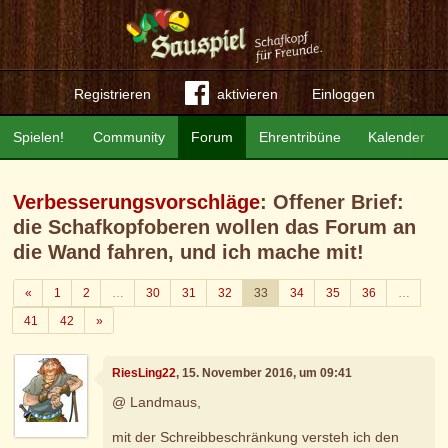
Registrieren
aktivieren
Einloggen
Spielen!
Community
Forum
Ehrentribüne
Kalender
Verbesserungsvorschläge
: Offener Brief:
die Schafkopfoberen wollen das Forum an
die Wand fahren, und ich mache mit!
Zurück
«
1
2
…
30
31
32
33
34
35
36
…
Weiter
41
42
»
RiesLing22
, 15. November 2016, um 09:41
@ Landmaus,
mit der Schreibbeschränkung versteh ich den