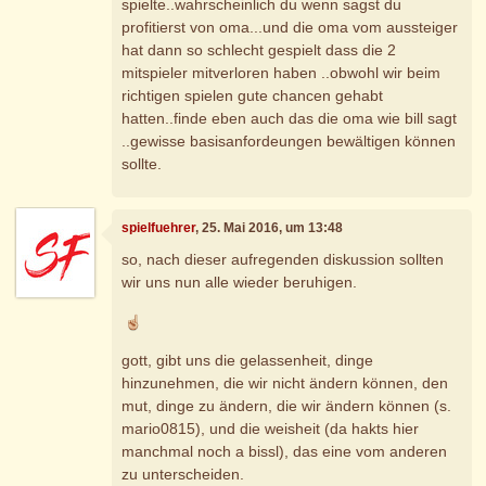
spielte..wahrscheinlich du wenn sagst du
profitierst von oma...und die oma vom aussteiger
hat dann so schlecht gespielt dass die 2
mitspieler mitverloren haben ..obwohl wir beim
richtigen spielen gute chancen gehabt
hatten..finde eben auch das die oma wie bill sagt
..gewisse basisanfordeungen bewältigen können
sollte.
spielfuehrer
, 25. Mai 2016, um 13:48
so, nach dieser aufregenden diskussion sollten
wir uns nun alle wieder beruhigen.
gott, gibt uns die gelassenheit, dinge
hinzunehmen, die wir nicht ändern können, den
mut, dinge zu ändern, die wir ändern können (s.
mario0815), und die weisheit (da hakts hier
manchmal noch a bissl), das eine vom anderen
zu unterscheiden.