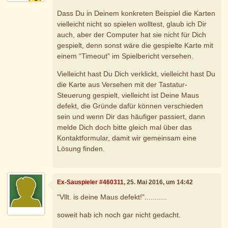
Dass Du in Deinem konkreten Beispiel die Karten
vielleicht nicht so spielen wolltest, glaub ich Dir
auch, aber der Computer hat sie nicht für Dich
gespielt, denn sonst wäre die gespielte Karte mit
einem “Timeout” im Spielbericht versehen.
Vielleicht hast Du Dich verklickt, vielleicht hast Du
die Karte aus Versehen mit der Tastatur-
Steuerung gespielt, vielleicht ist Deine Maus
defekt, die Gründe dafür können verschieden
sein und wenn Dir das häufiger passiert, dann
melde Dich doch bitte gleich mal über das
Kontaktformular, damit wir gemeinsam eine
Lösung finden.
Ex-Sauspieler #460311
, 25. Mai 2016, um 14:42
"Vllt. is deine Maus defekt!"...........
soweit hab ich noch gar nicht gedacht.