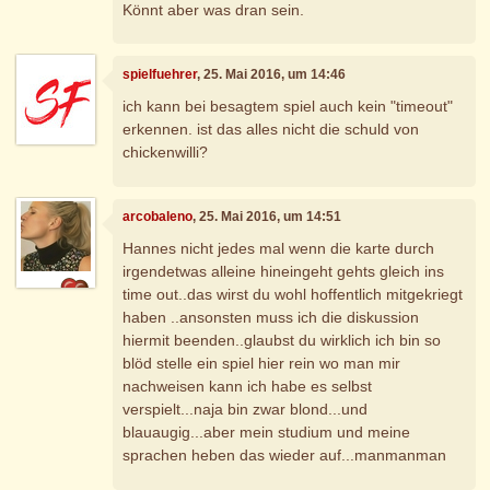
Könnt aber was dran sein.
spielfuehrer
, 25. Mai 2016, um 14:46
ich kann bei besagtem spiel auch kein "timeout"
erkennen. ist das alles nicht die schuld von
chickenwilli?
arcobaleno
, 25. Mai 2016, um 14:51
Hannes nicht jedes mal wenn die karte durch
irgendetwas alleine hineingeht gehts gleich ins
time out..das wirst du wohl hoffentlich mitgekriegt
haben ..ansonsten muss ich die diskussion
hiermit beenden..glaubst du wirklich ich bin so
blöd stelle ein spiel hier rein wo man mir
nachweisen kann ich habe es selbst
verspielt...naja bin zwar blond...und
blauaugig...aber mein studium und meine
sprachen heben das wieder auf...manmanman