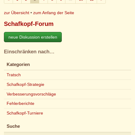
zur Übersicht
•
zum Anfang der Seite
Schafkopf-Forum
neue Diskussion erstellen
Einschränken nach…
Kategorien
Tratsch
Schafkopf-Strategie
Verbesserungsvorschläge
Fehlerberichte
Schafkopf-Turniere
Suche