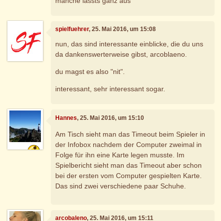
manche lassts ganz aus
spielfuehrer
, 25. Mai 2016, um 15:08
nun, das sind interessante einblicke, die du uns
da dankenswerterweise gibst, arcoblaeno.
du magst es also "nit".
interessant, sehr interessant sogar.
Hannes
, 25. Mai 2016, um 15:10
Am Tisch sieht man das Timeout beim Spieler in
der Infobox nachdem der Computer zweimal in
Folge für ihn eine Karte legen musste. Im
Spielbericht sieht man das Timeout aber schon
bei der ersten vom Computer gespielten Karte.
Das sind zwei verschiedene paar Schuhe.
arcobaleno
, 25. Mai 2016, um 15:11