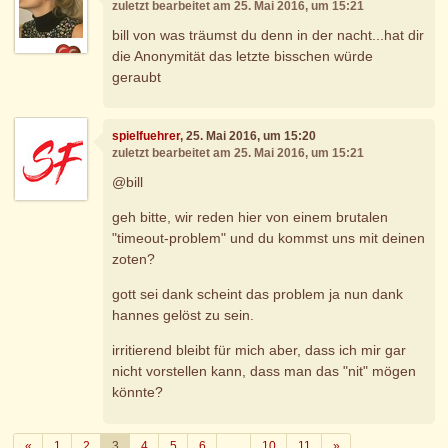
zuletzt bearbeitet am 25. Mai 2016, um 15:21
bill von was träumst du denn in der nacht...hat dir
die Anonymität das letzte bisschen würde
geraubt
spielfuehrer
, 25. Mai 2016, um 15:20
zuletzt bearbeitet am 25. Mai 2016, um 15:21
@bill
geh bitte, wir reden hier von einem brutalen
"timeout-problem" und du kommst uns mit deinen
zoten?
gott sei dank scheint das problem ja nun dank
hannes gelöst zu sein.
irritierend bleibt für mich aber, dass ich mir gar
nicht vorstellen kann, dass man das "nit" mögen
könnte?
Zurück
Weiter
«
1
2
3
4
5
6
…
10
11
»