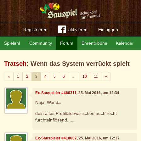
Registrieren
aktivieren
Einloggen
Spielen!
Community
Forum
Ehrentribüne
Kalender
Tratsch
: Wenn das System verrückt spielt
Zurück
Weiter
«
1
2
3
4
5
6
…
10
11
»
Ex-Sauspieler #460311
, 25. Mai 2016, um 12:34
Naja, Wanda
dein altes Profilbild war schon auch recht
furchteinflösend......
Ex-Sauspieler #418007
, 25. Mai 2016, um 12:37