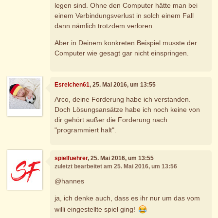
legen sind. Ohne den Computer hätte man bei
einem Verbindungsverlust in solch einem Fall
dann nämlich trotzdem verloren.
Aber in Deinem konkreten Beispiel musste der
Computer wie gesagt gar nicht einspringen.
Esreichen61
, 25. Mai 2016, um 13:55
Arco, deine Forderung habe ich verstanden.
Doch Lösungsansätze habe ich noch keine von
dir gehört außer die Forderung nach
"programmiert halt".
spielfuehrer
, 25. Mai 2016, um 13:55
zuletzt bearbeitet am 25. Mai 2016, um 13:56
@hannes
ja, ich denke auch, dass es ihr nur um das vom
willi eingestellte spiel ging!