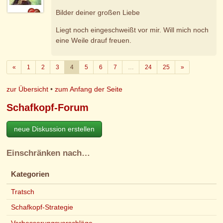
Bilder deiner großen Liebe
Liegt noch eingeschweißt vor mir. Will mich noch
eine Weile drauf freuen.
Zurück
Weiter
«
1
2
3
4
5
6
7
…
24
25
»
zur Übersicht
•
zum Anfang der Seite
Schafkopf-Forum
neue Diskussion erstellen
Einschränken nach…
Kategorien
Tratsch
Schafkopf-Strategie