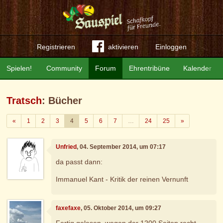
Registrieren
aktivieren
Einloggen
Spielen!
Community
Forum
Ehrentribüne
Kalender
Tratsch
: Bücher
Zurück
Weiter
«
1
2
3
4
5
6
7
…
24
25
»
Unfried
, 04. September 2014, um 07:17
da passt dann:
Immanuel Kant - Kritik der reinen Vernunft
faxefaxe
, 05. Oktober 2014, um 09:27
Fertig gelesen, wegen der 1200 Seiten recht