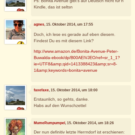
Ps: Bonita Avenue gibt's auf Deutsch nicht für'n
Kindle, das ist seltsn
agnes
, 15. Oktober 2014, um 17:55
Doch, ich lese es gerade auf eben diesem.
Findest Du es mit diesem Link?
http://www.amazon.de/Bonita-Avenue-Peter-
Buwalda-ebook/dp/B00AEIVJEO/ref=sr_1_1?
ie=UTF8&amp;qid=1413388423&amp;sr=8-
1&amp;keywords=bonita+avenue
faxefaxe
, 15. Oktober 2014, um 18:00
Erstaunlich, so gehts, danke.
Habs auf den Wunschzettel
MumeRumpumpel
, 15. Oktober 2014, um 18:26
Der nun definitiv letzte Herrndorf ist erschienen: