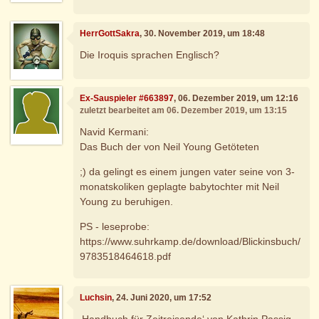
HerrGottSakra
, 30. November 2019, um 18:48
Die Iroquis sprachen Englisch?
Ex-Sauspieler #663897
, 06. Dezember 2019, um 12:16
zuletzt bearbeitet am 06. Dezember 2019, um 13:15
Navid Kermani:
Das Buch der von Neil Young Getöteten
;) da gelingt es einem jungen vater seine von 3-
monatskoliken geplagte babytochter mit Neil
Young zu beruhigen.
PS - leseprobe:
https://www.suhrkamp.de/download/Blickinsbuch/
9783518464618.pdf
Luchsin
, 24. Juni 2020, um 17:52
‚Handbuch für Zeitreisende‘ von Kathrin Passig