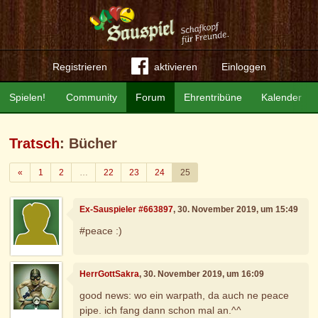
Registrieren
aktivieren
Einloggen
Spielen!
Community
Forum
Ehrentribüne
Kalender
Tratsch
: Bücher
Zurück
«
1
2
…
22
23
24
25
Ex-Sauspieler #663897
, 30. November 2019, um 15:49
#peace :)
HerrGottSakra
, 30. November 2019, um 16:09
good news: wo ein warpath, da auch ne peace
pipe. ich fang dann schon mal an.^^