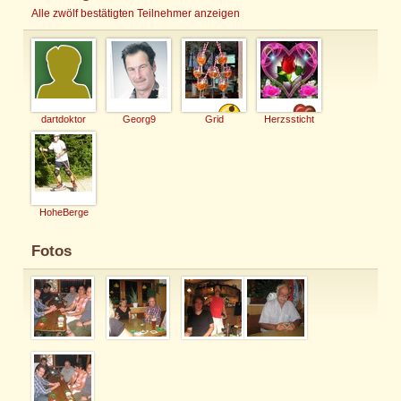
Alle zwölf bestätigten Teilnehmer anzeigen
dartdoktor
Georg9
Grid
Herzssticht
HoheBerge
Fotos