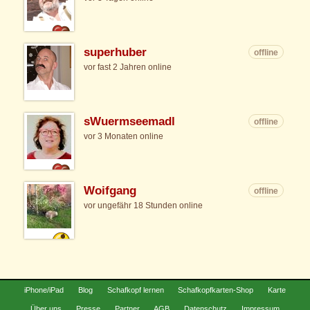
superhuber
offline
vor fast 2 Jahren online
sWuermseemadl
offline
vor 3 Monaten online
Woifgang
offline
vor ungefähr 18 Stunden online
iPhone/iPad
Blog
Schafkopf lernen
Schafkopfkarten-Shop
Karte
Über uns
Presse
Partner
AGB
Datenschutz
Impressum