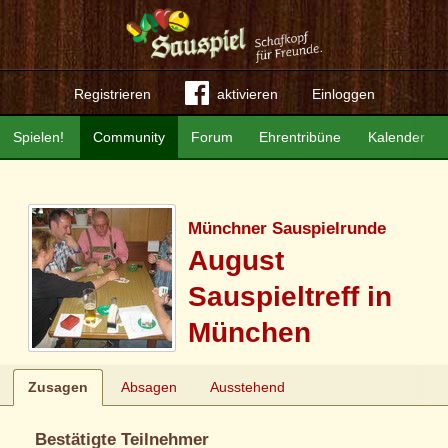
Registrieren
aktivieren
Einloggen
Spielen!
Community
Forum
Ehrentribüne
Kalender
Münchner Sauspielrunde
August
Sauspieltreff in
München
Zusagen
Absagen
Ausstehend
Bestätigte Teilnehmer