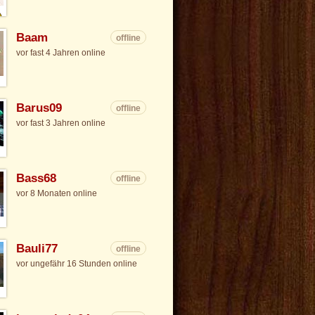
Baam
offline
vor fast 4 Jahren online
Barus09
offline
vor fast 3 Jahren online
Bass68
offline
vor 8 Monaten online
Bauli77
offline
vor ungefähr 16 Stunden online