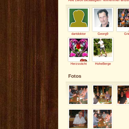
dartdoktor
Georg9
Gri
Herzssticht
HoheBerge
Fotos