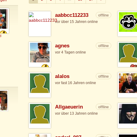
aabbcc112233
offline
vor über 15 Jahren online
d
agnes
offline
vor 4 Tagen online
alalos
offline
vor fast 16 Jahren online
Allgaeuerin
offline
vor über 13 Jahren online