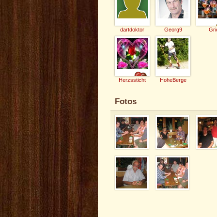
dartdoktor
Georg9
Gri
Herzssticht
HoheBerge
Fotos