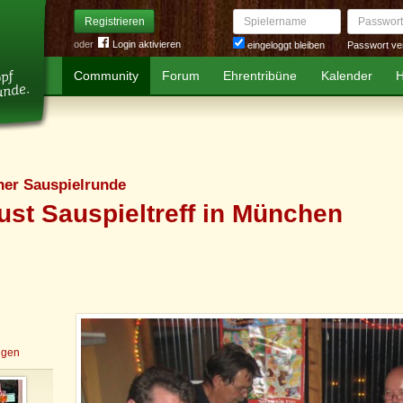
Spielername
Passwort
Registrieren
oder
Login aktivieren
Passwort ve
eingeloggt bleiben
Community
Forum
Ehrentribüne
Kalender
H
er Sauspielrunde
st Sauspieltreff in München
igen