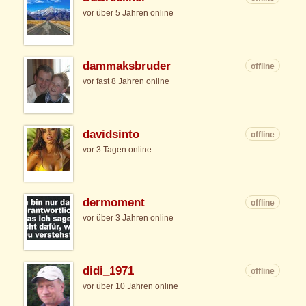
vor über 5 Jahren online
dammaksbruder
offline
vor fast 8 Jahren online
davidsinto
offline
vor 3 Tagen online
dermoment
offline
vor über 3 Jahren online
didi_1971
offline
vor über 10 Jahren online