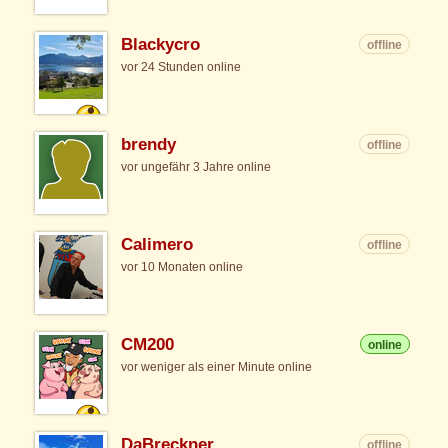
Blackycro
offline
vor 24 Stunden online
brendy
offline
vor ungefähr 3 Jahre online
CaIimero
offline
vor 10 Monaten online
CM200
online
vor weniger als einer Minute online
DaBreckner
offline