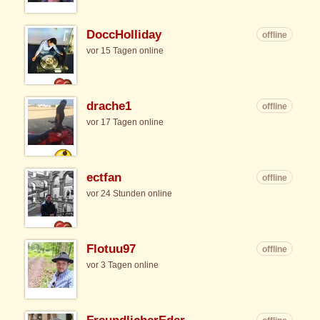
DoccHolliday
offline
vor 15 Tagen online
drache1
offline
vor 17 Tagen online
ectfan
offline
vor 24 Stunden online
Flotuu97
offline
vor 3 Tagen online